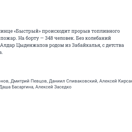
эсминце «Быстрый» происходит прорыв топливного 
пожар. На борту — 348 человек. Без колебаний 
Алдар Цыденжапов родом из Забайкалья, с детства 
а.
нов, Дмитрий Певцов, Даниил Спиваковский, Алексей Кирса
 Даша Басаргина, Алексей Заседко