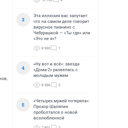
Эта иллюзия вас запутает:
3
что на самом деле говорит
вирусное пианино с
Чебурашкой — «Ты где» или
«Это не я»?
8 969
1
«Ну вот и всё»: звезда
4
«Дома-2» развелась с
молодым мужем
нов,
8 386
3
«Четырех мужей потеряла»:
5
Прохор Шаляпин
проболтался о новой
возлюбленной
7 801
2