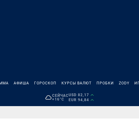
АММА
АФИША
ГОРОСКОП
КУРСЫ ВАЛЮТ
ПРОБКИ
ZODY
И
USD 82,17
СЕЙЧАС
+16°C
EUR 94,84