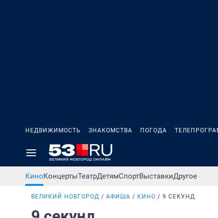
НЕДВИЖИМОСТЬ
ЗНАКОМСТВА
ПОГОДА
ТЕЛЕПРОГР
Кино
Концерты
Театр
Детям
Спорт
Выставки
Другое
ВЕЛИКИЙ НОВГОРОД
АФИША
КИНО
9 СЕКУНД
9 секунд