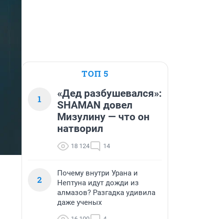
ТОП 5
«Дед разбушевался»:
1
SHAMAN довел
Мизулину — что он
натворил
18 124
14
Почему внутри Урана и
2
Нептуна идут дожди из
алмазов? Разгадка удивила
даже ученых
16 100
4