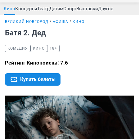
Кино
Концерты
Театр
Детям
Спорт
Выставки
Другое
ВЕЛИКИЙ НОВГОРОД
АФИША
КИНО
Батя 2. Дед
КОМЕДИЯ
КИНО
18+
Рейтинг Кинопоиска: 7.6
Купить билеты