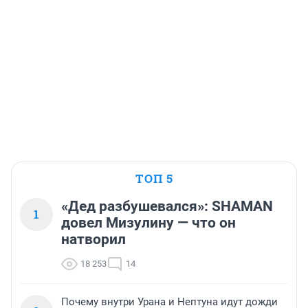
ТОП 5
«Дед разбушевался»: SHAMAN
1
довел Мизулину — что он
натворил
18 253
14
Почему внутри Урана и Нептуна идут дожди