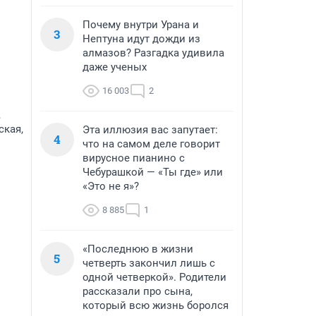
Почему внутри Урана и
3
Нептуна идут дожди из
алмазов? Разгадка удивила
даже ученых
16 003
2
,
ская,
Эта иллюзия вас запутает:
4
что на самом деле говорит
вирусное пианино с
Чебурашкой — «Ты где» или
«Это не я»?
8 885
1
«Последнюю в жизни
5
четверть закончил лишь с
одной четверкой». Родители
рассказали про сына,
который всю жизнь боролся