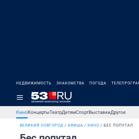
НЕДВИЖИМОСТЬ
ЗНАКОМСТВА
ПОГОДА
ТЕЛЕПРОГР
Кино
Концерты
Театр
Детям
Спорт
Выставки
Другое
ВЕЛИКИЙ НОВГОРОД
АФИША
КИНО
БЕС ПОПУТАЛ
Бес попутал