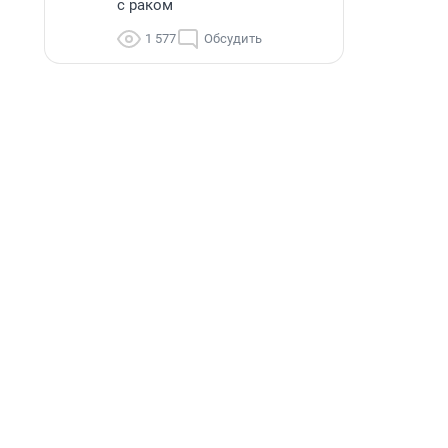
с раком
1 577
Обсудить