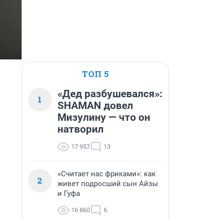
ТОП 5
«Дед разбушевался»:
1
SHAMAN довел
Мизулину — что он
натворил
17 957
13
«Считает нас фриками»: как
2
живет подросший сын Айзы
и Гуфа
16 860
6