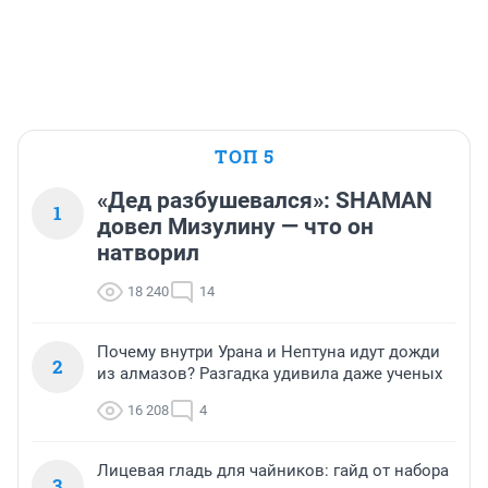
ТОП 5
«Дед разбушевался»: SHAMAN
1
довел Мизулину — что он
натворил
18 240
14
Почему внутри Урана и Нептуна идут дожди
2
из алмазов? Разгадка удивила даже ученых
16 208
4
Лицевая гладь для чайников: гайд от набора
3