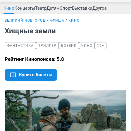
Кино
Концерты
Театр
Детям
Спорт
Выставки
Другое
ВЕЛИКИЙ НОВГОРОД
АФИША
КИНО
Хищные земли
ФАНТАСТИКА
ТРИЛЛЕР
БОЕВИК
КИНО
16+
Рейтинг Кинопоиска: 5.8
Купить билеты