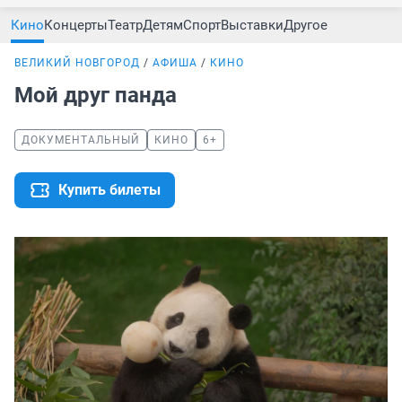
Кино
Концерты
Театр
Детям
Спорт
Выставки
Другое
ВЕЛИКИЙ НОВГОРОД
АФИША
КИНО
Мой друг панда
ДОКУМЕНТАЛЬНЫЙ
КИНО
6+
Купить билеты