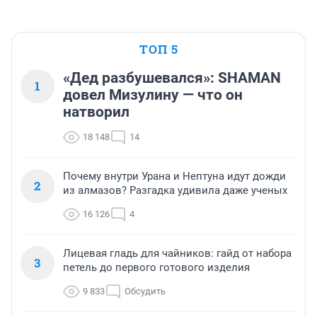
ТОП 5
«Дед разбушевался»: SHAMAN
1
довел Мизулину — что он
натворил
18 148
14
Почему внутри Урана и Нептуна идут дожди
2
из алмазов? Разгадка удивила даже ученых
16 126
4
Лицевая гладь для чайников: гайд от набора
3
петель до первого готового изделия
9 833
Обсудить