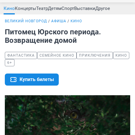
Кино
Концерты
Театр
Детям
Спорт
Выставки
Другое
ВЕЛИКИЙ НОВГОРОД
АФИША
КИНО
Питомец Юрского периода.
Возвращение домой
ФАНТАСТИКА
СЕМЕЙНОЕ КИНО
ПРИКЛЮЧЕНИЯ
КИНО
6+
Купить билеты