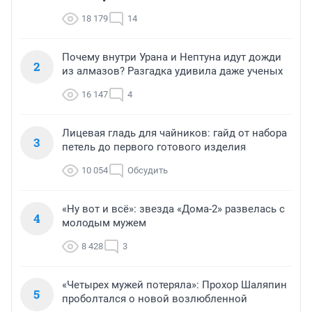
18 179
14
Почему внутри Урана и Нептуна идут дожди
2
из алмазов? Разгадка удивила даже ученых
16 147
4
Лицевая гладь для чайников: гайд от набора
3
петель до первого готового изделия
10 054
Обсудить
«Ну вот и всё»: звезда «Дома-2» развелась с
4
молодым мужем
8 428
3
«Четырех мужей потеряла»: Прохор Шаляпин
5
проболтался о новой возлюбленной