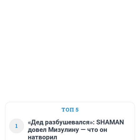
ТОП 5
«Дед разбушевался»: SHAMAN
1
довел Мизулину — что он
натворил