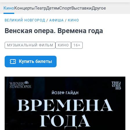
Кино
Концерты
Театр
Детям
Спорт
Выставки
Другое
ВЕЛИКИЙ НОВГОРОД
АФИША
КИНО
Венская опера. Времена года
МУЗЫКАЛЬНЫЙ ФИЛЬМ
КИНО
16+
Купить билеты