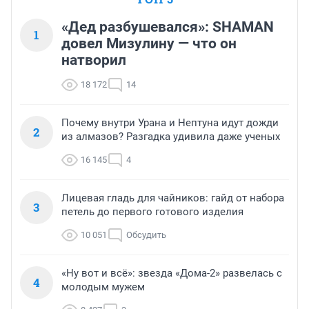
«Дед разбушевался»: SHAMAN
1
довел Мизулину — что он
натворил
18 172
14
Почему внутри Урана и Нептуна идут дожди
2
из алмазов? Разгадка удивила даже ученых
16 145
4
Лицевая гладь для чайников: гайд от набора
3
петель до первого готового изделия
10 051
Обсудить
«Ну вот и всё»: звезда «Дома-2» развелась с
4
молодым мужем