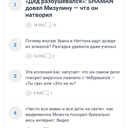
«Дед разбушевался»: SHAMAN
1
довел Мизулину — что он
натворил
18 052
13
Почему внутри Урана и Нептуна идут дожди
2
из алмазов? Разгадка удивила даже ученых
16 050
2
Эта иллюзия вас запутает: что на самом деле
3
говорит вирусное пианино с Чебурашкой —
«Ты где» или «Это не я»?
8 928
1
«Чисто все мамы и все дети на свете»: как
4
медвежонок Момота покорил буквально
весь интернет. Видео