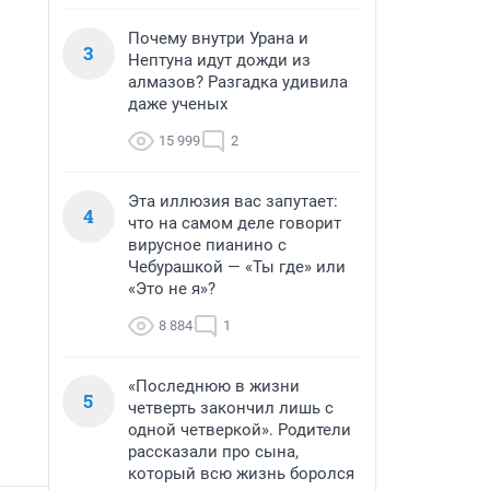
Почему внутри Урана и
3
Нептуна идут дожди из
алмазов? Разгадка удивила
даже ученых
15 999
2
Эта иллюзия вас запутает:
4
что на самом деле говорит
вирусное пианино с
Чебурашкой — «Ты где» или
«Это не я»?
8 884
1
«Последнюю в жизни
5
четверть закончил лишь с
одной четверкой». Родители
рассказали про сына,
который всю жизнь боролся