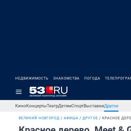
НЕДВИЖИМОСТЬ
ЗНАКОМСТВА
ПОГОДА
ТЕЛЕПРОГР
Кино
Концерты
Театр
Детям
Спорт
Выставки
Другое
ВЕЛИКИЙ НОВГОРОД
АФИША
ДРУГОЕ
КРАСНОЕ ДЕРЕ
Красное дерево. Meet & 