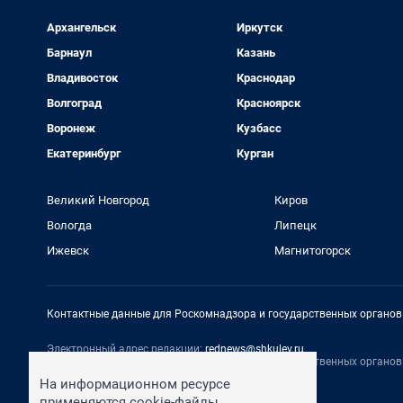
Архангельск
Иркутск
Барнаул
Казань
Владивосток
Краснодар
Волгоград
Красноярск
Воронеж
Кузбасс
Екатеринбург
Курган
Великий Новгород
Киров
Вологда
Липецк
Ижевск
Магнитогорск
Контактные данные для Роскомнадзора и государственных органов
Электронный адрес редакции:
rednews@shkulev.ru
Контактные данные для Роскомнадзора и государственных органов
Техподдержка:
help@shkulev.ru
На информационном ресурсе
По вопросам коммерческого сотрудничества:
применяются cookie-файлы.