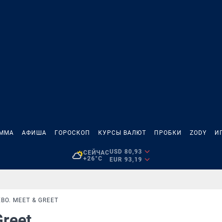
АММА
АФИША
ГОРОСКОП
КУРСЫ ВАЛЮТ
ПРОБКИ
ZODY
И
USD 80,93
СЕЙЧАС
+26°C
EUR 93,19
ВО. MEET & GREET
Greet