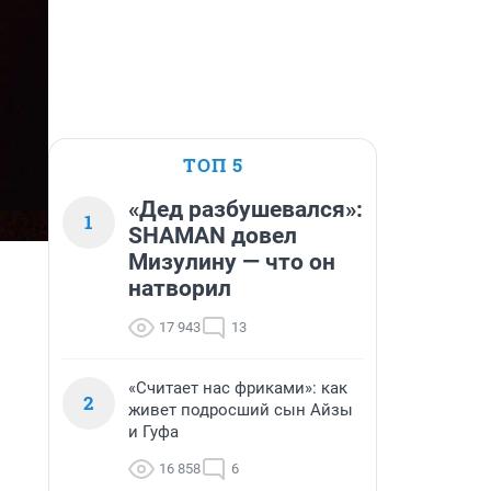
ТОП 5
«Дед разбушевался»:
1
SHAMAN довел
Мизулину — что он
натворил
17 943
13
«Считает нас фриками»: как
2
живет подросший сын Айзы
и Гуфа
16 858
6