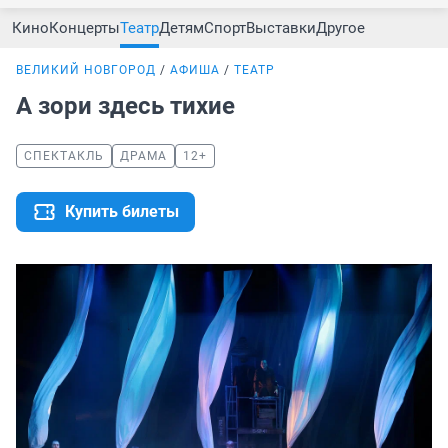
Кино
Концерты
Театр
Детям
Спорт
Выставки
Другое
ВЕЛИКИЙ НОВГОРОД
АФИША
ТЕАТР
А зори здесь тихие
СПЕКТАКЛЬ
ДРАМА
12+
Купить билеты