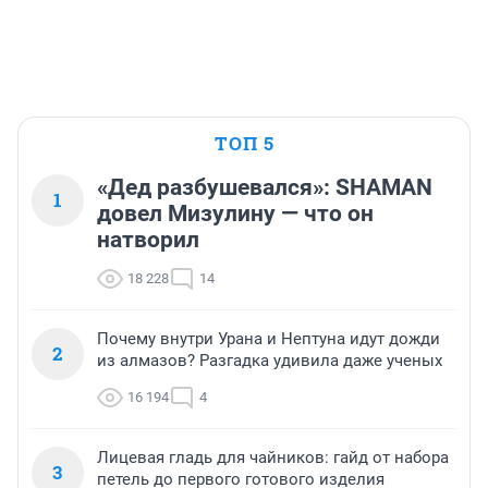
ТОП 5
«Дед разбушевался»: SHAMAN
1
довел Мизулину — что он
натворил
18 228
14
Почему внутри Урана и Нептуна идут дожди
2
из алмазов? Разгадка удивила даже ученых
16 194
4
Лицевая гладь для чайников: гайд от набора
3
петель до первого готового изделия