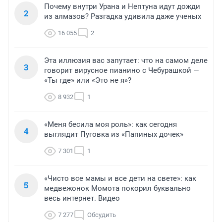
Почему внутри Урана и Нептуна идут дожди
2
из алмазов? Разгадка удивила даже ученых
16 055
2
Эта иллюзия вас запутает: что на самом деле
3
говорит вирусное пианино с Чебурашкой —
«Ты где» или «Это не я»?
8 932
1
«Меня бесила моя роль»: как сегодня
4
выглядит Пуговка из «Папиных дочек»
7 301
1
«Чисто все мамы и все дети на свете»: как
5
медвежонок Момота покорил буквально
весь интернет. Видео
7 277
Обсудить