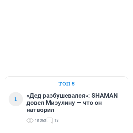
ТОП 5
«Дед разбушевался»: SHAMAN
1
довел Мизулину — что он
натворил
18 063
13