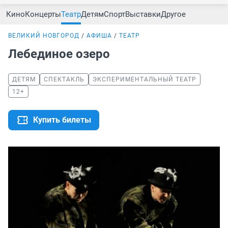
Кино
Концерты
Театр
Детям
Спорт
Выставки
Другое
ВЕЛИКИЙ НОВГОРОД
АФИША
ТЕАТР
Лебединое озеро
ДЕТЯМ
СПЕКТАКЛЬ
ЭКСПЕРИМЕНТАЛЬНЫЙ ТЕАТР
12+
Купить билеты