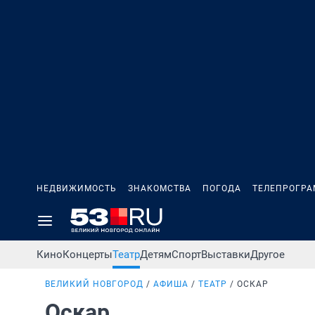
НЕДВИЖИМОСТЬ
ЗНАКОМСТВА
ПОГОДА
ТЕЛЕПРОГР
Кино
Концерты
Театр
Детям
Спорт
Выставки
Другое
ВЕЛИКИЙ НОВГОРОД
АФИША
ТЕАТР
ОСКАР
Оскар