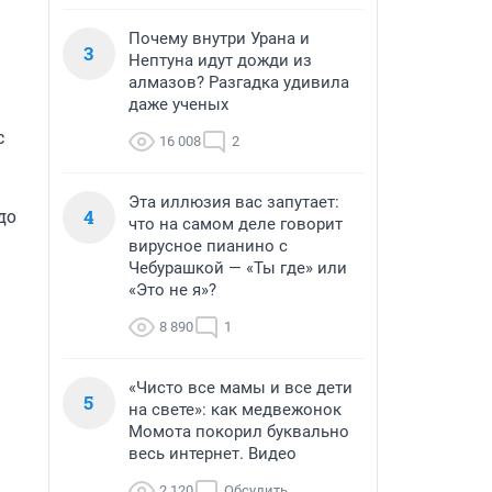
Почему внутри Урана и
3
Нептуна идут дожди из
алмазов? Разгадка удивила
даже ученых
 
16 008
2
Эта иллюзия вас запутает:
о 
4
что на самом деле говорит
вирусное пианино с
Чебурашкой — «Ты где» или
«Это не я»?
8 890
1
«Чисто все мамы и все дети
5
на свете»: как медвежонок
Момота покорил буквально
весь интернет. Видео
2 120
Обсудить