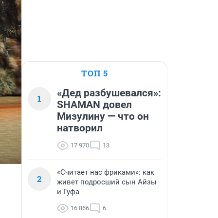
ТОП 5
«Дед разбушевался»:
1
SHAMAN довел
Мизулину — что он
натворил
17 970
13
«Считает нас фриками»: как
2
живет подросший сын Айзы
и Гуфа
16 866
6