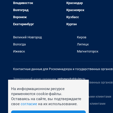
Владивосток
Краснодар
Волгоград
Красноярск
Воронеж
Кузбасс
Екатеринбург
Курган
Великий Новгород
Киров
Вологда
Липецк
Ижевск
Магнитогорск
Контактные данные для Роскомнадзора и государственных органов
Электронный адрес редакции:
rednews@shkulev.ru
Контактные данные для Роскомнадзора и государственных органов
Техподдержка:
help@shkulev.ru
На информационном ресурсе
По вопросам коммерческого сотрудничества:
применяются cookie-файлы.
Жапарова Жанна, менеджер по работе с федеральными клиентами
Оставаясь на сайте, вы подтверждаете
zhanna.zhaparova@shkulev.ru
, моб. + 7 982 640 34 32
свое
согласие
на их использование.
Ревина Мария, директор по работе с федеральными клиентами
mariya.revina@shkulev.ru
, моб. +7 910 402 4056