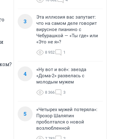
Эта иллюзия вас запутает:
о 
3
что на самом деле говорит
вирусное пианино с
Чебурашкой — «Ты где» или
и 
«Это не я»?
8 952
1
иком?
«Ну вот и всё»: звезда
4
«Дома-2» развелась с
молодым мужем
8 366
3
«Четырех мужей потеряла»:
5
Прохор Шаляпин
проболтался о новой
возлюбленной
7 783
2