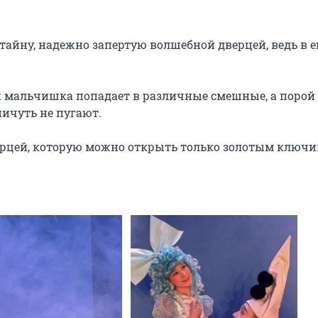
айну, надежно запертую волшебной дверцей, ведь в ег
й мальчишка попадает в различные смешные, а порой 
ничуть не пугают.

верцей, которую можно открыть только золотым ключ