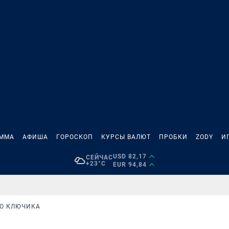
АММА
АФИША
ГОРОСКОП
КУРСЫ ВАЛЮТ
ПРОБКИ
ZODY
И
USD 82,17
СЕЙЧАС
+23°C
EUR 94,84
ГО КЛЮЧИКА