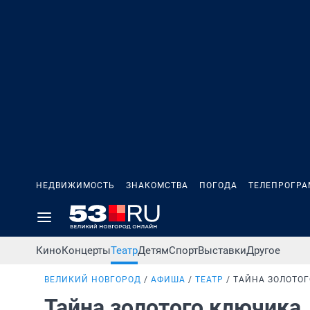
НЕДВИЖИМОСТЬ
ЗНАКОМСТВА
ПОГОДА
ТЕЛЕПРОГР
Кино
Концерты
Театр
Детям
Спорт
Выставки
Другое
ВЕЛИКИЙ НОВГОРОД
АФИША
ТЕАТР
ТАЙНА ЗОЛОТО
Тайна золотого ключика