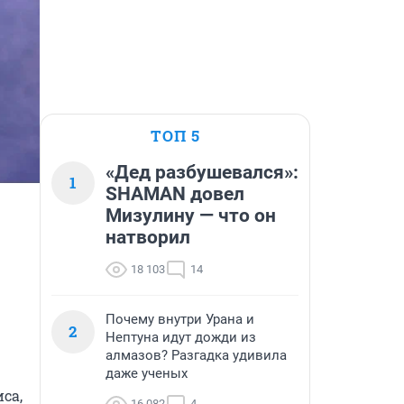
ТОП 5
«Дед разбушевался»:
1
SHAMAN довел
Мизулину — что он
натворил
18 103
14
Почему внутри Урана и
2
Нептуна идут дожди из
алмазов? Разгадка удивила
даже ученых
а, 
16 082
4