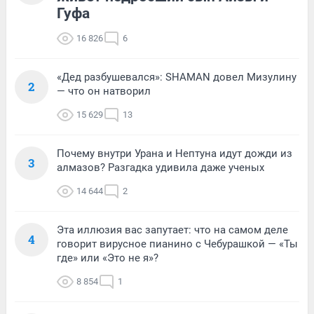
Гуфа
16 826
6
«Дед разбушевался»: SHAMAN довел Мизулину
2
— что он натворил
15 629
13
Почему внутри Урана и Нептуна идут дожди из
3
алмазов? Разгадка удивила даже ученых
14 644
2
Эта иллюзия вас запутает: что на самом деле
4
говорит вирусное пианино с Чебурашкой — «Ты
где» или «Это не я»?
8 854
1