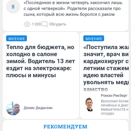
«Последнюю в жизни четверть закончил лишь
5
с одной четверкой». Родители рассказали про
сына, который всю жизнь боролся с раком
1 020
Обсудить
МНЕНИЕ
МНЕНИЕ
Тепло для бюджета, но
«Поступила жал
холодно в салоне
значит, врач ви
зимой. Водитель 13 лет
кардиохирург с 
ездит на электрокаре:
летним стажем 
плюсы и минусы
идею властей
увольнять меди
хамство
Роман Рисберг
Выполнил более 
лечебных и диагн
Денис Дедюхин
вмешательств на 
сосудах.
РЕКОМЕНДУЕМ