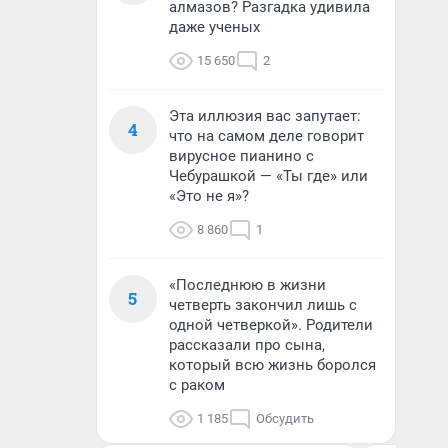
алмазов? Разгадка удивила
даже ученых
15 650
2
Эта иллюзия вас запутает:
4
что на самом деле говорит
вирусное пианино с
Чебурашкой — «Ты где» или
«Это не я»?
8 860
1
«Последнюю в жизни
5
четверть закончил лишь с
одной четверкой». Родители
рассказали про сына,
который всю жизнь боролся
с раком
1 185
Обсудить