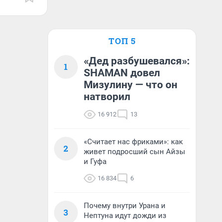
ТОП 5
«Дед разбушевался»:
1
SHAMAN довел
Мизулину — что он
натворил
16 912
13
«Считает нас фриками»: как
2
живет подросший сын Айзы
и Гуфа
16 834
6
Почему внутри Урана и
3
Нептуна идут дожди из