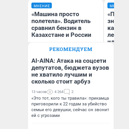
МНЕНИЕ
МНЕНИЕ
«Машина просто
«Посту
полетела». Водитель
значит,
сравнил бензин в
кардиох
Казахстане и России
летним
идею в
увольн
РЕКОМЕНДУЕМ
хамств
AI-AINA: Атака на соцсети
Ро
депутатов, бюджета вузов
Вы
ле
не хватило лучшим и
Анатолий Кузнецов
вм
со
сколько стоит арбуз
13 часов
4 264
2
«Это тот, кого ты травила»: прикамца
приговорили к 22 годам за убийство
семьи его девушки, сейчас он звонит
ей с угрозами