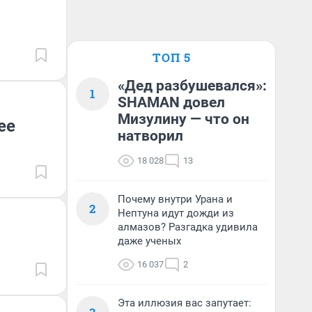
ТОП 5
«Дед разбушевался»:
1
SHAMAN довел
Мизулину — что он
ее
натворил
18 028
13
Почему внутри Урана и
2
Нептуна идут дожди из
алмазов? Разгадка удивила
даже ученых
16 037
2
Эта иллюзия вас запутает: