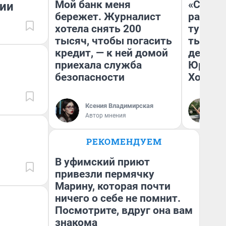
Мой банк меня
«Сливо
зии
бережет. Журналист
разоча
хотела снять 200
турист
тысяч, чтобы погасить
тысяч,
кредит, — к ней домой
день гу
приехала служба
Юрског
безопасности
Хогвар
Ксения Владимирская
Ян
Автор мнения
РЕКОМЕНДУЕМ
В уфимский приют
привезли пермячку
Марину, которая почти
ничего о себе не помнит.
Посмотрите, вдруг она вам
знакома