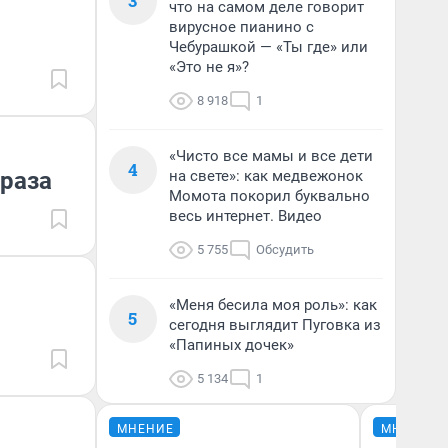
3
что на самом деле говорит
вирусное пианино с
Чебурашкой — «Ты где» или
«Это не я»?
8 918
1
«Чисто все мамы и все дети
4
 раза
на свете»: как медвежонок
Момота покорил буквально
весь интернет. Видео
5 755
Обсудить
«Меня бесила моя роль»: как
5
сегодня выглядит Пуговка из
«Папиных дочек»
5 134
1
МНЕНИЕ
МНЕНИЕ