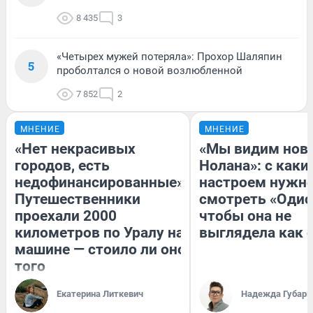
8 435
3
«Четырех мужей потеряла»: Прохор Шаляпин
5
проболтался о новой возлюбленной
7 852
2
МНЕНИЕ
МНЕНИЕ
«Нет некрасивых
«Мы видим нов
городов, есть
Нолана»: с каки
недофинансированные».
настроем нужн
Путешественники
смотреть «Одис
проехали 2000
чтобы она не
километров по Уралу на
выглядела как 
машине — стоило ли оно
того
Екатерина Литкевич
Надежда Губарь