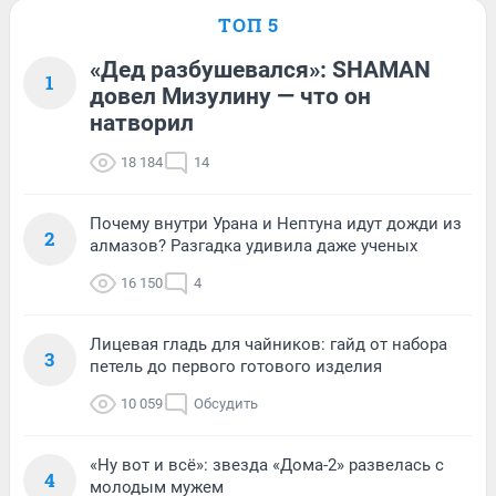
ТОП 5
«Дед разбушевался»: SHAMAN
1
довел Мизулину — что он
натворил
18 184
14
Почему внутри Урана и Нептуна идут дожди из
2
алмазов? Разгадка удивила даже ученых
16 150
4
Лицевая гладь для чайников: гайд от набора
3
петель до первого готового изделия
10 059
Обсудить
«Ну вот и всё»: звезда «Дома-2» развелась с
4
молодым мужем