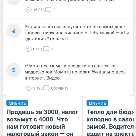
16 018
2
Эта иллюзия вас запутает: что на самом деле
4
говорит вирусное пианино с Чебурашкой — «Ты
где» или «Это не я»?
8 901
1
«Чисто все мамы и все дети на свете»: как
5
медвежонок Момота покорил буквально весь
интернет. Видео
3 198
Обсудить
МНЕНИЕ
МНЕНИЕ
Продашь за 3000, налог
Тепло для бюдж
возьмут с 4000. Что
холодно в сало
нам готовит новый
зимой. Водитель
налоговый закон — он
ездит на электр