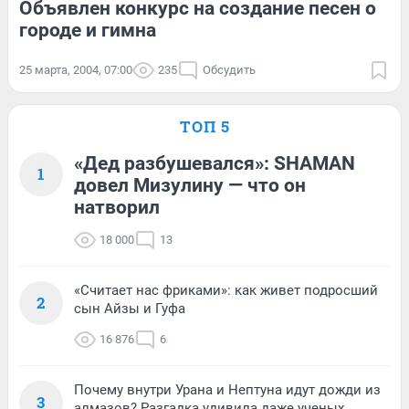
Объявлен конкурс на создание песен о
городе и гимна
25 марта, 2004, 07:00
235
Обсудить
ТОП 5
«Дед разбушевался»: SHAMAN
1
довел Мизулину — что он
натворил
18 000
13
«Считает нас фриками»: как живет подросший
2
сын Айзы и Гуфа
16 876
6
Почему внутри Урана и Нептуна идут дожди из
3
алмазов? Разгадка удивила даже ученых