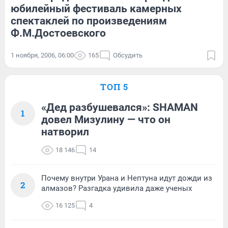
юбилейный фестиваль камерных
спектаклей по произведениям
Ф.М.Достоевского
1 ноября, 2006, 06:00
165
Обсудить
ТОП 5
«Дед разбушевался»: SHAMAN
1
довел Мизулину — что он
натворил
18 146
14
Почему внутри Урана и Нептуна идут дожди из
2
алмазов? Разгадка удивила даже ученых
16 125
4