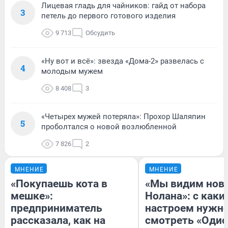
Лицевая гладь для чайников: гайд от набора
3
петель до первого готового изделия
9 713
Обсудить
«Ну вот и всё»: звезда «Дома-2» развелась с
4
молодым мужем
8 408
3
«Четырех мужей потеряла»: Прохор Шаляпин
5
проболтался о новой возлюбленной
7 826
2
МНЕНИЕ
МНЕНИЕ
«Покупаешь кота в
«Мы видим нов
мешке»:
Нолана»: с каки
предприниматель
настроем нужн
рассказала, как на
смотреть «Одис