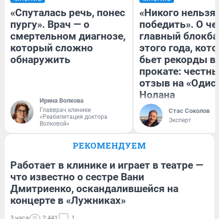
«Спуталась речь, понес
«Никого нельзя
пургу». Врач — о
победить». О ч
смертельном диагнозе,
главный блокба
который сложно
этого года, кот
обнаружить
бьет рекорды в
прокате: честн
отзыв на «Одис
Нолана
Ирина Волкова
Главврач клиники
Стас Соколов
«Реабилитация доктора
Эксперт
Волковой»
РЕКОМЕНДУЕМ
Работает в клинике и играет в театре —
что известно о сестре Вани
Дмитриенко, оскандалившейся на
концерте в «Лужниках»
3 часа
2 441
1