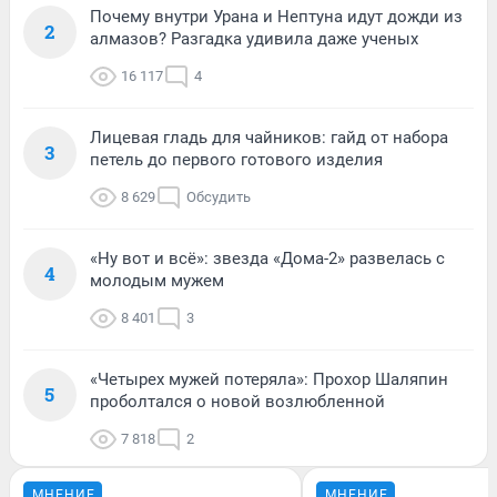
Почему внутри Урана и Нептуна идут дожди из
2
алмазов? Разгадка удивила даже ученых
16 117
4
Лицевая гладь для чайников: гайд от набора
3
петель до первого готового изделия
8 629
Обсудить
«Ну вот и всё»: звезда «Дома-2» развелась с
4
молодым мужем
8 401
3
«Четырех мужей потеряла»: Прохор Шаляпин
5
проболтался о новой возлюбленной
7 818
2
МНЕНИЕ
МНЕНИЕ