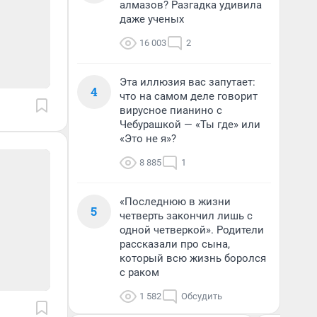
алмазов? Разгадка удивила
даже ученых
16 003
2
Эта иллюзия вас запутает:
4
что на самом деле говорит
вирусное пианино с
Чебурашкой — «Ты где» или
«Это не я»?
8 885
1
«Последнюю в жизни
5
четверть закончил лишь с
одной четверкой». Родители
рассказали про сына,
который всю жизнь боролся
с раком
1 582
Обсудить