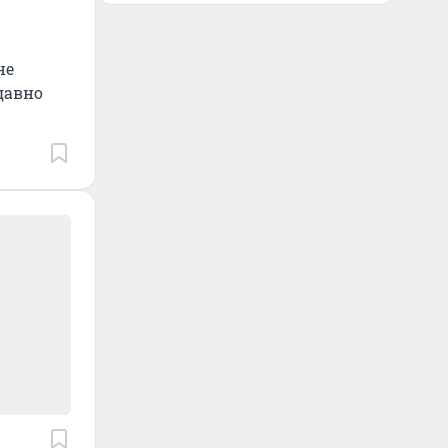
не
давно