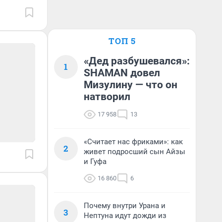
ТОП 5
«Дед разбушевался»:
1
SHAMAN довел
Мизулину — что он
натворил
17 958
13
«Считает нас фриками»: как
2
живет подросший сын Айзы
и Гуфа
16 860
6
Почему внутри Урана и
3
Нептуна идут дожди из