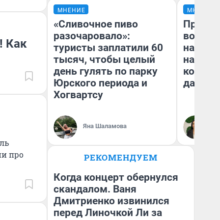
МНЕНИЕ
МНЕНИЕ
«Сливочное пиво
Продаш
разочаровало»:
возьмут
! Как
туристы заплатили 60
нам го
тысяч, чтобы целый
налого
день гулять по парку
коснет
Юрского периода и
даже р
Хогвартсу
Яна Шаламова
Ан
ель
ии про
РЕКОМЕНДУЕМ
Когда концерт обернулся
скандалом. Ваня
Дмитриенко извинился
перед Линочкой Ли за