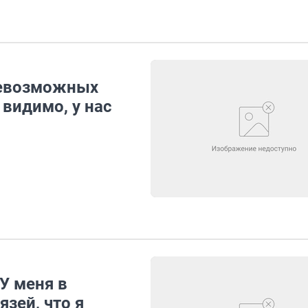
севозможных
 видимо, у нас
У меня в
зей, что я