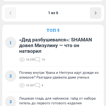
1 из 6
ТОП 5
«Дед разбушевался»: SHAMAN
1
довел Мизулину — что он
натворил
18 239
14
Почему внутри Урана и Нептуна идут дожди из
2
алмазов? Разгадка удивила даже ученых
16 207
4
Лицевая гладь для чайников: гайд от набора
3
петель до первого готового изделия