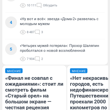
10 111
Обсудить
«Ну вот и всё»: звезда «Дома-2» развелась с
4
молодым мужем
8 487
3
«Четырех мужей потеряла»: Прохор Шаляпин
5
проболтался о новой возлюбленной
7 904
2
МНЕНИЕ
МНЕНИЕ
«Финал не совпал с
«Нет некрасивы
ожиданиями»: стоит ли
городов, есть
смотреть фильм
недофинансиро
«Старый орел» на
Путешественни
большом экране —
проехали 2000
честная рецензия
километров по 