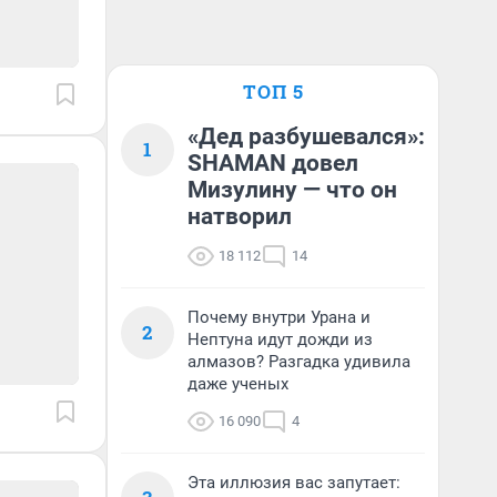
ТОП 5
«Дед разбушевался»:
1
SHAMAN довел
Мизулину — что он
натворил
18 112
14
Почему внутри Урана и
2
Нептуна идут дожди из
алмазов? Разгадка удивила
даже ученых
16 090
4
Эта иллюзия вас запутает: