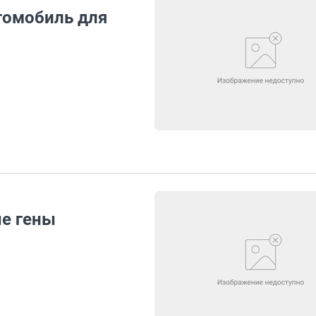
томобиль для
ые гены