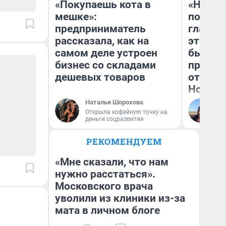
«Покупаешь кота в
«Никог
мешке»:
победи
предприниматель
главны
рассказала, как на
этого г
самом деле устроен
бьет р
бизнес со складами
прокат
дешевых товаров
отзыв 
Нолана
Наталья Шорохова
Ст
Открыла кофейную точку на
Эк
деньги соцразвития
РЕКОМЕНДУЕМ
«Мне сказали, что нам
нужно расстаться».
Московского врача
уволили из клиники из-за
мата в личном блоге