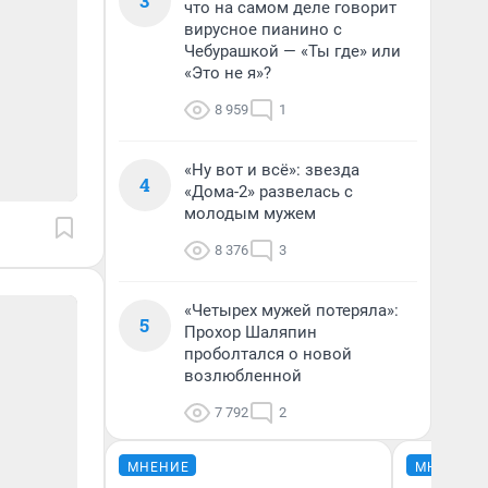
3
что на самом деле говорит
вирусное пианино с
Чебурашкой — «Ты где» или
«Это не я»?
8 959
1
«Ну вот и всё»: звезда
4
«Дома-2» развелась с
молодым мужем
8 376
3
«Четырех мужей потеряла»:
5
Прохор Шаляпин
проболтался о новой
возлюбленной
7 792
2
МНЕНИЕ
МНЕНИЕ