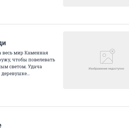
ди
а весь мир Каменная
ужу, чтобы повелевать
лым светом. Удача
й деревушке
е