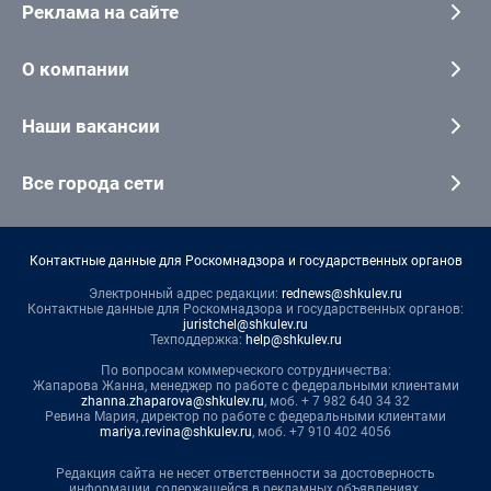
Реклама на сайте
О компании
Наши вакансии
Все города сети
Контактные данные для Роскомнадзора и государственных органов
Электронный адрес редакции:
rednews@shkulev.ru
Контактные данные для Роскомнадзора и государственных органов:
juristchel@shkulev.ru
Техподдержка:
help@shkulev.ru
По вопросам коммерческого сотрудничества:
Жапарова Жанна, менеджер по работе с федеральными клиентами
zhanna.zhaparova@shkulev.ru
, моб. + 7 982 640 34 32
Ревина Мария, директор по работе с федеральными клиентами
mariya.revina@shkulev.ru
, моб. +7 910 402 4056
Редакция сайта не несет ответственности за достоверность
информации, содержащейся в рекламных объявлениях.