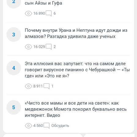
2
сын Айзы и Гуфа
16 890
6
Почему внутри Урана и Нептуна идут дожди из
3
алмазов? Разгадка удивила даже ученых
16 029
2
Эта иллюзия вас запутает: что на самом деле
4
говорит вирусное пианино с Чебурашкой — «Ты
где» или «Это не я»?
8 911
1
«Чисто все мамы и все дети на свете»: как
5
медвежонок Момота покорил буквально весь
интернет. Видео
4 560
Обсудить