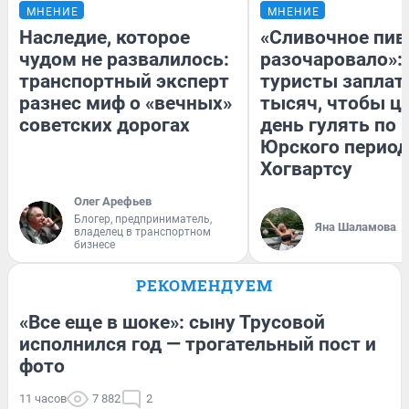
МНЕНИЕ
МНЕНИЕ
Наследие, которое
«Сливочное пив
чудом не развалилось:
разочаровало»:
транспортный эксперт
туристы заплат
разнес миф о «вечных»
тысяч, чтобы ц
советских дорогах
день гулять по 
Юрского период
Хогвартсу
Олег Арефьев
Блогер, предприниматель,
Яна Шаламова
владелец в транспортном
бизнесе
РЕКОМЕНДУЕМ
«Все еще в шоке»: сыну Трусовой
исполнился год — трогательный пост и
фото
11 часов
7 882
2