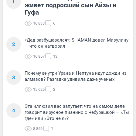
1
живет подросший сын Айзы и
Гуфа
16 833
6
«Дед разбушевался»: SHAMAN довел Мизулину
2
— что он натворил
16 857
13
Почему внутри Урана и Нептуна идут дожди из
3
алмазов? Разгадка удивила даже ученых
15 625
2
Эта иллюзия вас запутает: что на самом деле
4
говорит вирусное пианино с Чебурашкой — «Ты
где» или «Это не я»?
8 859
1