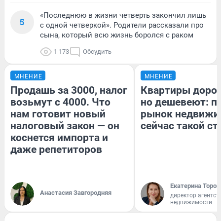
«Последнюю в жизни четверть закончил лишь
5
с одной четверкой». Родители рассказали про
сына, который всю жизнь боролся с раком
1 173
Обсудить
МНЕНИЕ
МНЕНИЕ
Продашь за 3000, налог
Квартиры доро
возьмут с 4000. Что
но дешевеют: п
нам готовит новый
рынок недвижи
налоговый закон — он
сейчас такой с
коснется импорта и
даже репетиторов
Екатерина Тороп
Анастасия Завгородняя
директор агентст
недвижимости