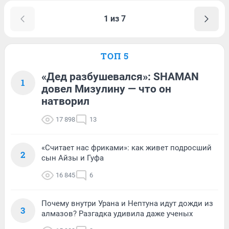
1 из 7
ТОП 5
«Дед разбушевался»: SHAMAN
1
довел Мизулину — что он
натворил
17 898
13
«Считает нас фриками»: как живет подросший
2
сын Айзы и Гуфа
16 845
6
Почему внутри Урана и Нептуна идут дожди из
3
алмазов? Разгадка удивила даже ученых