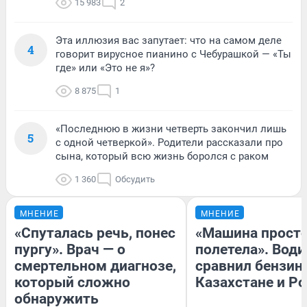
15 983
2
Эта иллюзия вас запутает: что на самом деле
4
говорит вирусное пианино с Чебурашкой — «Ты
где» или «Это не я»?
8 875
1
«Последнюю в жизни четверть закончил лишь
5
с одной четверкой». Родители рассказали про
сына, который всю жизнь боролся с раком
1 360
Обсудить
МНЕНИЕ
МНЕНИЕ
«Спуталась речь, понес
«Машина прост
пургу». Врач — о
полетела». Води
смертельном диагнозе,
сравнил бензин
который сложно
Казахстане и Р
обнаружить