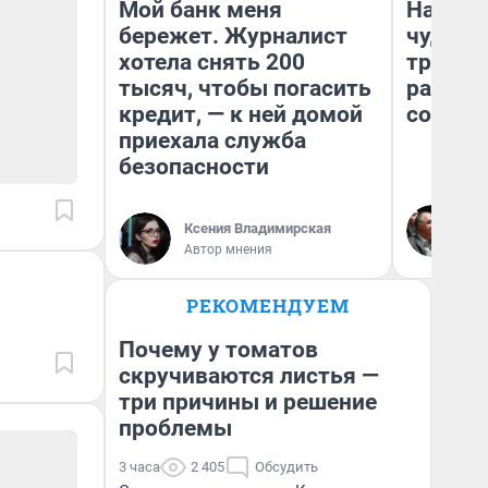
Мой банк меня
Наслед
бережет. Журналист
чудом 
хотела снять 200
трансп
тысяч, чтобы погасить
разнес
кредит, — к ней домой
советс
приехала служба
безопасности
Ол
Бл
Ксения Владимирская
вл
Автор мнения
би
РЕКОМЕНДУЕМ
Почему у томатов
скручиваются листья —
три причины и решение
проблемы
3 часа
2 405
Обсудить