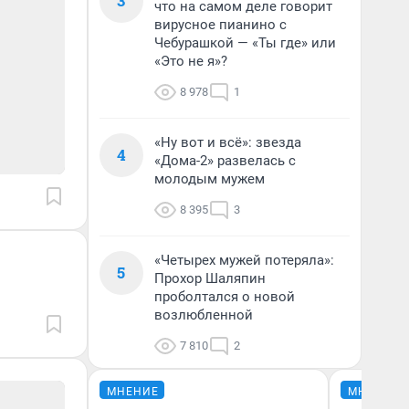
3
что на самом деле говорит
вирусное пианино с
Чебурашкой — «Ты где» или
«Это не я»?
8 978
1
«Ну вот и всё»: звезда
4
«Дома-2» развелась с
молодым мужем
8 395
3
«Четырех мужей потеряла»:
5
Прохор Шаляпин
проболтался о новой
возлюбленной
7 810
2
МНЕНИЕ
МНЕНИЕ