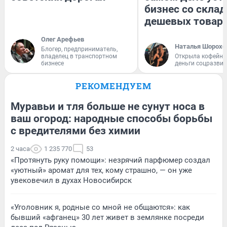
бизнес со скла
дешевых товар
Олег Арефьев
Наталья Шорохо
Блогер, предприниматель,
владелец в транспортном
Открыла кофейну
бизнесе
деньги соцразви
РЕКОМЕНДУЕМ
Муравьи и тля больше не сунут носа в
ваш огород: народные способы борьбы
с вредителями без химии
2 часа
1 235 770
53
«Протянуть руку помощи»: незрячий парфюмер создал
«уютный» аромат для тех, кому страшно, — он уже
увековечил в духах Новосибирск
«Уголовник я, родные со мной не общаются»: как
бывший «афганец» 30 лет живет в землянке посреди