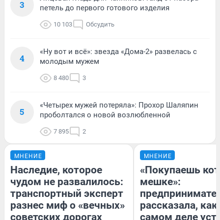
3
петель до первого готового изделия
10 103
Обсудить
«Ну вот и всё»: звезда «Дома-2» развелась с
4
молодым мужем
8 480
3
«Четырех мужей потеряла»: Прохор Шаляпин
5
проболтался о новой возлюбленной
7 895
2
МНЕНИЕ
МНЕНИЕ
Наследие, которое
«Покупаешь кот
чудом не развалилось:
мешке»:
транспортный эксперт
предпринимате
разнес миф о «вечных»
рассказала, как
советских дорогах
самом деле уст