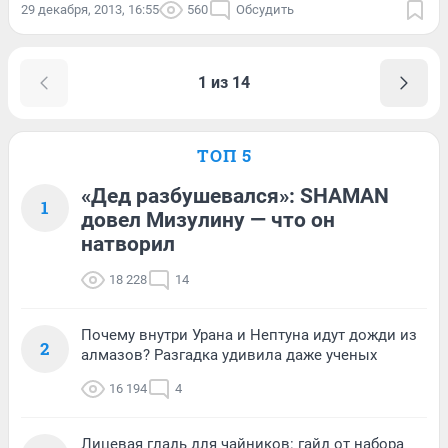
29 декабря, 2013, 16:55
560
Обсудить
1 из 14
ТОП 5
«Дед разбушевался»: SHAMAN
1
довел Мизулину — что он
натворил
18 228
14
Почему внутри Урана и Нептуна идут дожди из
2
алмазов? Разгадка удивила даже ученых
16 194
4
Лицевая гладь для чайников: гайд от набора