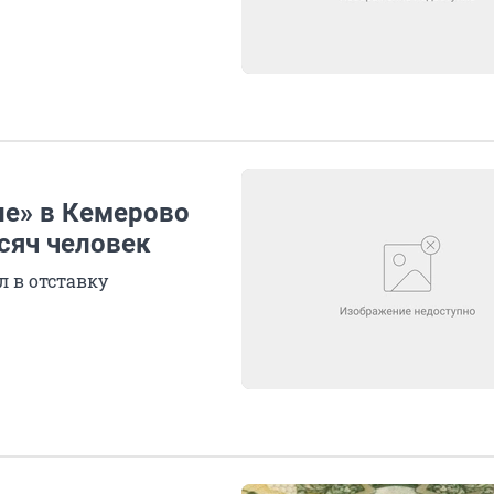
не» в Кемерово
сяч человек
л в отставку