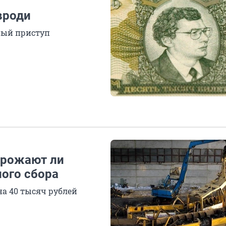
вроди
ный приступ
орожают ли
ного сбора
а 40 тысяч рублей