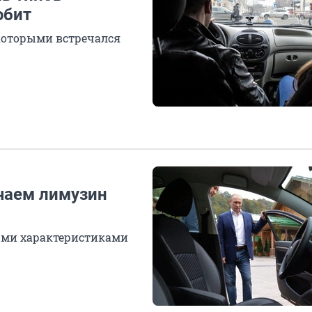
юбит
которыми встречался
чаем лимузин
ными характеристиками