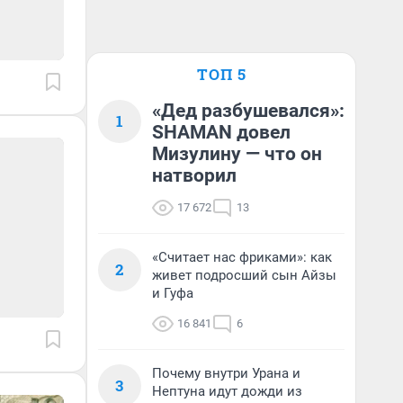
ТОП 5
«Дед разбушевался»:
1
SHAMAN довел
Мизулину — что он
натворил
17 672
13
«Считает нас фриками»: как
2
живет подросший сын Айзы
и Гуфа
16 841
6
Почему внутри Урана и
3
Нептуна идут дожди из