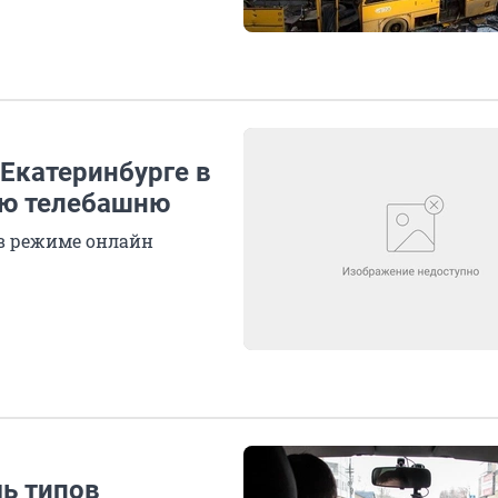
 Екатеринбурге в
ую телебашню
 в режиме онлайн
мь типов