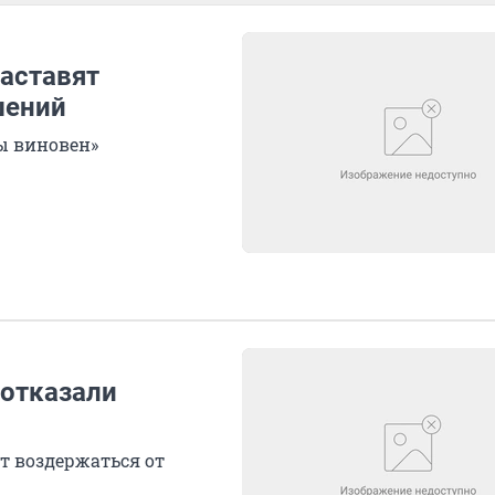
заставят
шений
ы виновен»
 отказали
т воздержаться от