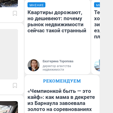
МНЕНИЕ
МНЕНИЕ
Квартиры дорожают,
Тепло 
но дешевеют: почему
холодн
рынок недвижимости
зимой.
сейчас такой странный
ездит н
плюсы 
Екатерина Торопова
Д
директор агентства
недвижимости
РЕКОМЕНДУЕМ
«Чемпионкой быть — это
кайф»: как мама в декрете
из Барнаула завоевала
золото на соревнованиях