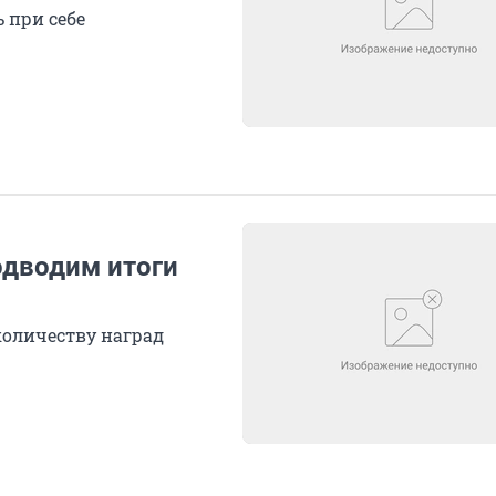
 при себе
одводим итоги
оличеству наград