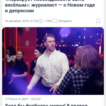
весёлым»: журналист — о Новом годе
и депрессии
26 декабря, 2019, 07:24
1 096
Обсудить
СТРАНА И МИР
ОБЗОР
Хотя бы футболку смени! 8 правил