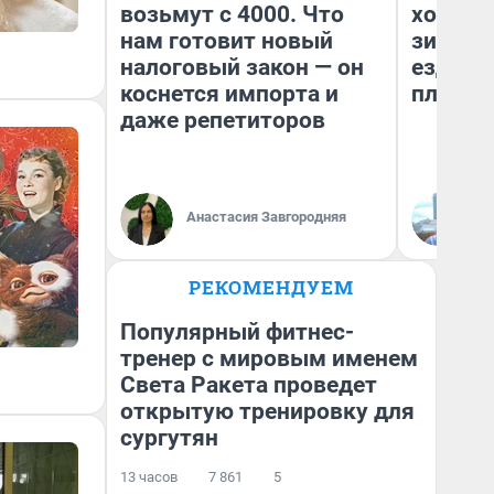
возьмут с 4000. Что
холодн
нам готовит новый
зимой.
налоговый закон — он
ездит н
коснется импорта и
плюсы 
даже репетиторов
Анастасия Завгородняя
Д
РЕКОМЕНДУЕМ
Популярный фитнес-
тренер с мировым именем
Света Ракета проведет
открытую тренировку для
сургутян
13 часов
7 861
5