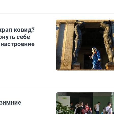
крал ковид?
рнуть себе
 настроение
 зимние