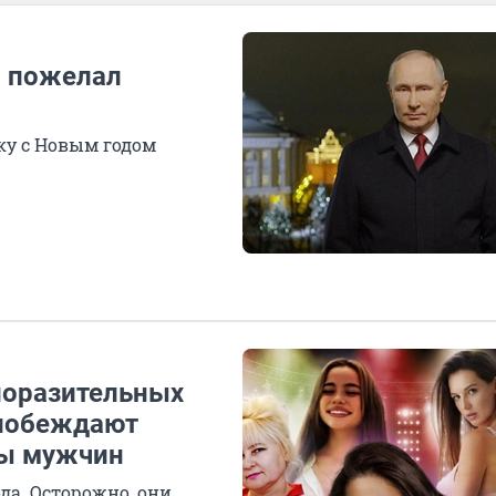
и пожелал
ку с Новым годом
поразительных
 побеждают
ны мужчин
да. Осторожно, они