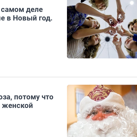
 самом деле
е в Новый год.
оза, потому что
й женской