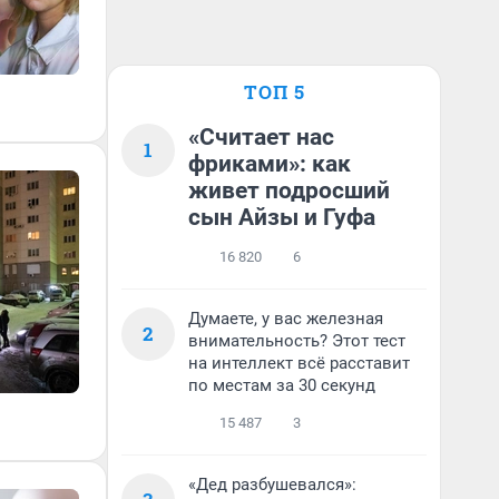
ТОП 5
«Считает нас
1
фриками»: как
живет подросший
сын Айзы и Гуфа
16 820
6
Думаете, у вас железная
2
внимательность? Этот тест
на интеллект всё расставит
по местам за 30 секунд
15 487
3
«Дед разбушевался»: