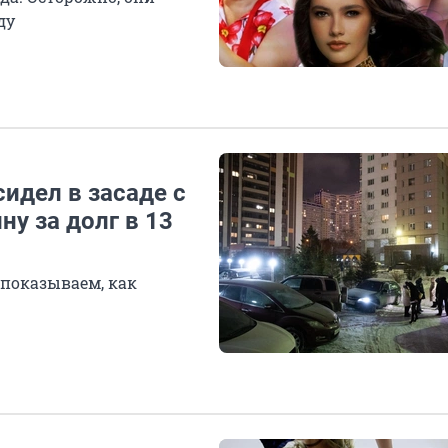
ду
сидел в засаде с
у за долг в 13
 показываем, как