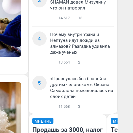
3
SHAMAN довел Мизулину —
что он натворил
14 617
13
Почему внутри Урана и
4
Нептуна идут дожди из
алмазов? Разгадка удивила
даже ученых
13 654
2
«Проснулась без бровей и
5
другим человеком»: Оксана
Самойлова пожаловалась на
своих детей
11 568
3
МНЕНИЕ
МНЕНИЕ
Продашь за 3000, налог
Тепло 