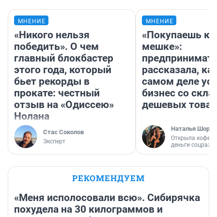
МНЕНИЕ
МНЕНИЕ
«Никого нельзя
«Покупаешь ко
победить». О чем
мешке»:
главный блокбастер
предпринимат
этого года, который
рассказала, как
бьет рекорды в
самом деле ус
прокате: честный
бизнес со скл
отзыв на «Одиссею»
дешевых това
Нолана
Наталья Шорох
Стас Соколов
Открыла кофейн
Эксперт
деньги соцразв
РЕКОМЕНДУЕМ
«Меня исполосовали всю». Сибирячка
похудела на 30 килограммов и