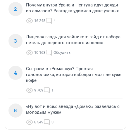
Почему внутри Урана и Нептуна идут дожди
2
из алмазов? Разгадка удивила даже ученых
16 248
4
Лицевая гладь для чайников: гайд от набора
3
петель до первого готового изделия
10 163
Обсудить
Сыграем в «Ромашку»? Простая
4
головоломка, которая взбодрит мозг не хуже
кофе
9 709
1
«Ну вот и всё»: звезда «Дома-2» развелась с
5
молодым мужем
8 549
3