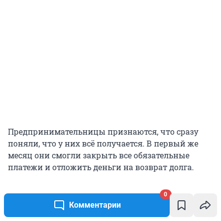
Предпринимательницы признаются, что сразу
поняли, что у них всё получается. В первый же
месяц они смогли закрыть все обязательные
платежи и отложить деньги на возврат долга.
«Естественно, в первый год мы мало что
0
Комментарии
понимали. Оказалось, что у бизнеса есть
сезонность, это всё было не очень просто. В какие-