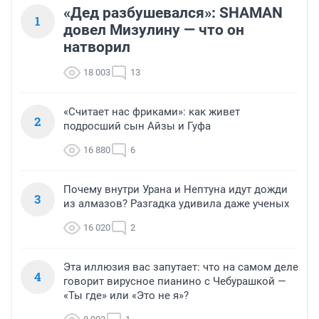
«Дед разбушевался»: SHAMAN
1
довел Мизулину — что он
натворил
18 003
13
«Считает нас фриками»: как живет
2
подросший сын Айзы и Гуфа
16 880
6
Почему внутри Урана и Нептуна идут дожди
3
из алмазов? Разгадка удивила даже ученых
16 020
2
Эта иллюзия вас запутает: что на самом деле
4
говорит вирусное пианино с Чебурашкой —
«Ты где» или «Это не я»?