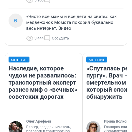
8 903
1
«Чисто все мамы и все дети на свете»: как
5
медвежонок Момота покорил буквально
весь интернет. Видео
3 444
Обсудить
МНЕНИЕ
МНЕНИЕ
Наследие, которое
«Спуталась реч
чудом не развалилось:
пургу». Врач — 
транспортный эксперт
смертельном д
разнес миф о «вечных»
который слож
советских дорогах
обнаружить
Олег Арефьев
Ирина Волкова
Блогер, предприниматель,
Главврач клини
владелец в транспортном
«Реабилитация 