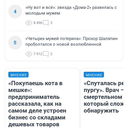
«Ну вот и всё»: звезда «Дома-2» развелась с
4
молодым мужем
8 496
3
«Четырех мужей потеряла»: Прохор Шаляпин
5
проболтался о новой возлюбленной
7 912
2
МНЕНИЕ
МНЕНИЕ
«Покупаешь кота в
«Спуталась реч
мешке»:
пургу». Врач — 
предприниматель
смертельном д
рассказала, как на
который слож
самом деле устроен
обнаружить
бизнес со складами
дешевых товаров