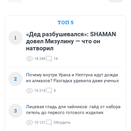
ТОП 5
«Дед разбушевался»: SHAMAN
1
довел Мизулину — что он
натворил
18 249
14
Почему внутри Урана и Нептуна идут дожди
2
из алмазов? Разгадка удивила даже ученых
16 214
4
Лицевая гладь для чайников: гайд от набора
3
петель до первого готового изделия
10 121
Обсудить