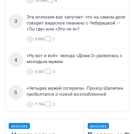
16 096
4
Эта иллюзия вас запутает: что на самом деле
3
говорит вирусное пианино с Чебурашкой —
«Ты где» или «Это не я»?
8 966
1
«Ну вот и всё»: звезда «Дома-2» развелась с
4
молодым мужем
8 381
3
«Четырех мужей потеряла»: Прохор Шаляпин
5
проболтался о новой возлюбленной
7 796
2
МНЕНИЕ
МНЕНИЕ