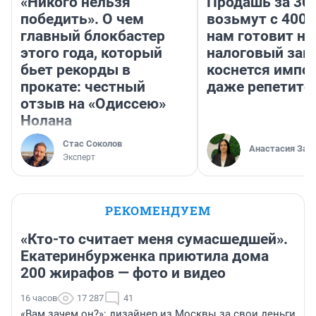
«Никого нельзя
Продашь за 300
победить». О чем
возьмут с 4000
главный блокбастер
нам готовит н
этого года, который
налоговый зако
бьет рекорды в
коснется импор
прокате: честный
даже репетито
отзыв на «Одиссею»
Нолана
Стас Соколов
Анастасия Зав
Эксперт
РЕКОМЕНДУЕМ
«Кто-то считает меня сумасшедшей».
Екатеринбурженка приютила дома
200 жирафов — фото и видео
16 часов
17 287
41
«Вам зачем он?»: дизайнер из Москвы за свои деньги