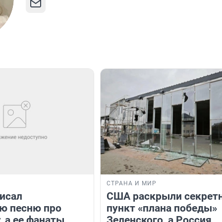
СТРАНА И МИР
исал
США раскрыли секрет
ю песню про
пункт «плана победы»
, а ее фанаты
Зеленского, а Россия