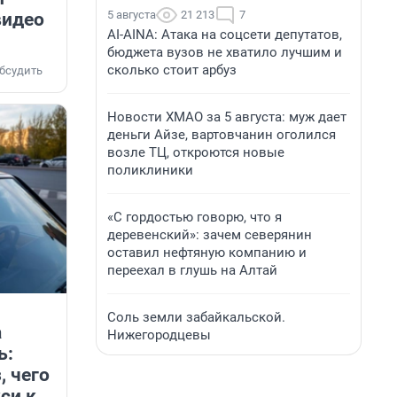
5 августа
21 213
7
видео
AI-AINA: Атака на соцсети депутатов,
бюджета вузов не хватило лучшим и
сколько стоит арбуз
бсудить
Новости ХМАО за 5 августа: муж дает
деньги Айзе, вартовчанин оголился
возле ТЦ, откроются новые
поликлиники
«С гордостью говорю, что я
деревенский»: зачем северянин
оставил нефтяную компанию и
переехал в глушь на Алтай
Соль земли забайкальской.
а
Нижегородцевы
ь:
, чего
си к