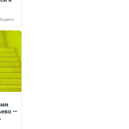
бсудить
ами
ьево —
ь