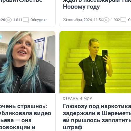
Новому году
:26
1 811
Обсудить
23 октября, 2024, 11:54
1 902
О
СТРАНА И МИР
очень страшно»:
Глюкозу под наркотик
убликовала видео
задержали в Шеремет
ьева — она
ей пришлось заплатит
провокации и
штраф