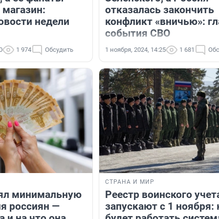
 магазин:
отказалась закончить
овости недели
конфликт «вничью»: г
события СВО
0
1 974
Обсудить
1 ноября, 2024, 14:25
1 681
Обс
СТРАНА И МИР
нял минимальную
Реестр воинского учет
ля россиян —
запускают с 1 ноября: 
 и на что она
будет работать систем