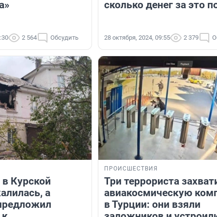
а»
сколько денег за это п
:30
2 564
Обсудить
28 октября, 2024, 09:55
2 379
О
ПРОИСШЕСТВИЯ
 в Курской
Три террориста захват
алилась, а
авиакосмическую ком
предложил
в Турции: они взяли
 к
заложников и устроил