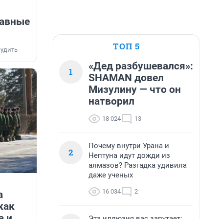
лавные
ТОП 5
удить
«Дед разбушевался»:
1
SHAMAN довел
Мизулину — что он
натворил
18 024
13
Почему внутри Урана и
2
Нептуна идут дожди из
алмазов? Разгадка удивила
даже ученых
16 034
2
а
как
а и
Эта иллюзия вас запутает: