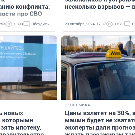
анию конфликта:
несколько взрывов — 
вости про СВО
:53
1 899
Обсудить
23 октября, 2024, 17:37
1 679
О
ЭКОНОМИКА
ь новых
Цены взлетят на 30%, 
с которыми
машин будет не хватат
зять ипотеку,
эксперты дали прогноз
 правительстве
ждать пассажирам так