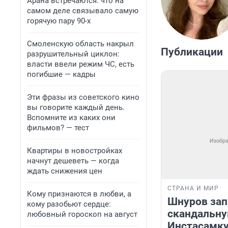
Арана встречаются: что на
самом деле связывало самую
горячую пару 90-х
Смоленскую область накрыл
Публикации
разрушительный циклон:
власти ввели режим ЧС, есть
погибшие — кадры
Эти фразы из советского кино
вы говорите каждый день.
Вспомните из каких они
фильмов? — тест
Квартиры в новостройках
начнут дешеветь — когда
ждать снижения цен
СТРАНА И МИР
Кому признаются в любви, а
Шнуров зап
кому разобьют сердце:
скандальну
любовный гороскоп на август
Инстасамку