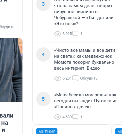
3
что на самом деле говорит
вирусное пианино с
Чебурашкой — «Ты где» или
«Это не я»?
бсудить
8 915
1
«Чисто все мамы и все дети
4
на свете»: как медвежонок
Момота покорил буквально
весь интернет. Видео
5 231
Обсудить
«Меня бесила моя роль»: как
5
сегодня выглядит Пуговка из
«Папиных дочек»
овали
4 639
1
 на
 и
МНЕНИЕ
МНЕНИ