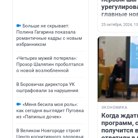
урегулиров
главные но
25 октября, 2024, 13
Больше не скрывает:
Полина Гагарина показала
романтичные кадры с новым
избранником
«Четырех мужей потеряла»:
Прохор Шаляпин проболтался
о новой возлюбленной
В Боровичах директора УК
оштрафовали за нарушения
«Меня бесила моя роль»:
ЭКОНОМИКА
как сегодня выглядит Пуговка
Когда ждат
из «Папиных дочек»
программ, 
получится в
В Великом Новгороде строят
Центр когнитивного здоровья
ответили в