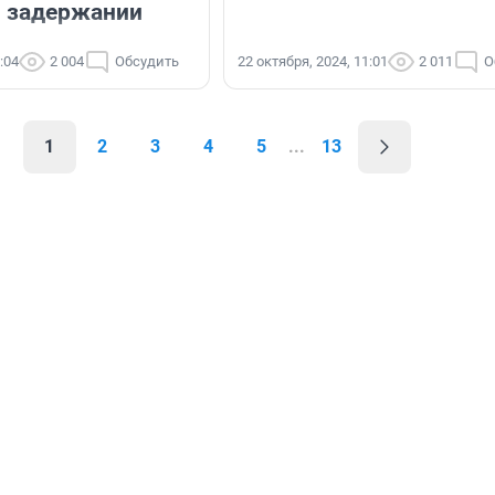
 задержании
:04
2 004
Обсудить
22 октября, 2024, 11:01
2 011
О
1
2
3
4
5
...
13