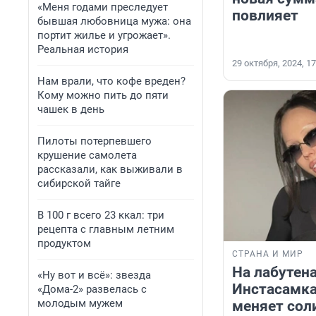
«Меня годами преследует
повлияет
бывшая любовница мужа: она
портит жилье и угрожает».
Реальная история
29 октября, 2024, 17
Нам врали, что кофе вреден?
Кому можно пить до пяти
чашек в день
Пилоты потерпевшего
крушение самолета
рассказали, как выживали в
сибирской тайге
В 100 г всего 23 ккал: три
рецепта с главным летним
продуктом
СТРАНА И МИР
На лабутена
«Ну вот и всё»: звезда
Инстасамка
«Дома-2» развелась с
молодым мужем
меняет сол