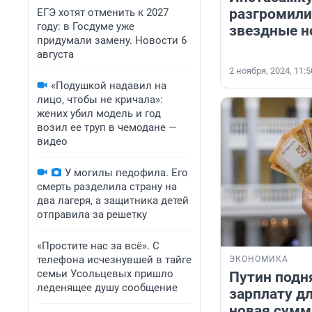
разгромили
ЕГЭ хотят отменить к 2027
году: в Госдуме уже
звездные н
придумали замену. Новости 6
августа
2 ноября, 2024, 11:5
«Подушкой надавил на
лицо, чтобы не кричала»:
жених убил модель и год
возил ее труп в чемодане —
видео
У могилы педофила. Его
смерть разделила страну на
два лагеря, а защитника детей
отправила за решетку
«Простите нас за всё». С
телефона исчезнувшей в тайге
ЭКОНОМИКА
семьи Усольцевых пришло
Путин под
леденящее душу сообщение
зарплату д
новая сумма