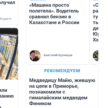
олучил
«Машина просто
«Слив
полетела». Водитель
разоч
сравнил бензин в
турис
бсудить
Казахстане и России
тысяч
день 
Юрско
Хогва
Анатолий Кузнецов
РЕКОМЕНДУЕМ
Медведицу Майю, жившую
на цепи в Приморье,
или
познакомили с
панию
гималайским медведем
Фиником
и