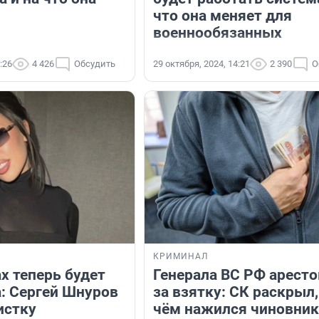
что она меняет для
военнообязанных
:26
4 426
Обсудить
29 октября, 2024, 14:21
2 390
О
КРИМИНАЛ
х теперь будет
Генерала ВС РФ арест
: Сергей Шнуров
за взятку: СК раскрыл,
истку
чём нажился чиновник