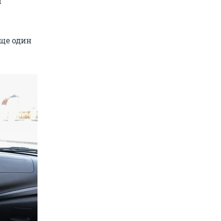
и
еще один