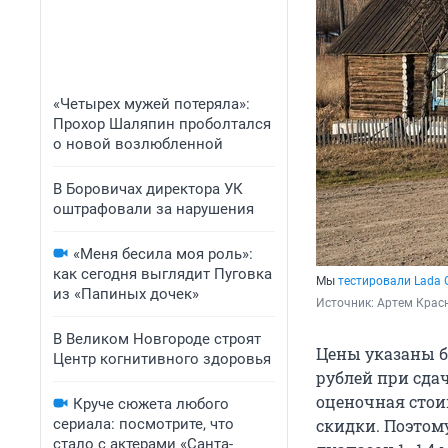
«Четырех мужей потеряла»:
Прохор Шаляпин проболтался
о новой возлюбленной
В Боровичах директора УК
оштрафовали за нарушения
«Меня бесила моя роль»:
как сегодня выглядит Пуговка
Мы
тестировали Lada 
из «Папиных дочек»
Источник: 
Артем Красн
В Великом Новгороде строят
Цены указаны б
Центр когнитивного здоровья
рублей при сда
оценочная стои
Круче сюжета любого
сериала: посмотрите, что
скидки. Поэтом
стало с актерами «Санта-