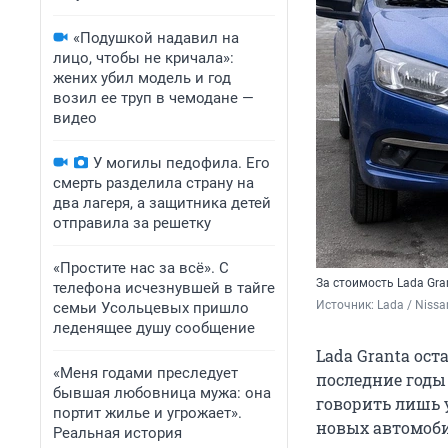
«Подушкой надавил на
лицо, чтобы не кричала»:
жених убил модель и год
возил ее труп в чемодане —
видео
У могилы педофила. Его
смерть разделила страну на
два лагеря, а защитника детей
отправила за решетку
«Простите нас за всё». С
За стоимость Lada Gra
телефона исчезнувшей в тайге
Источник: 
Lada / Nissa
семьи Усольцевых пришло
леденящее душу сообщение
Lada Granta ос
«Меня годами преследует
последние годы 
бывшая любовница мужа: она
говорить лишь 
портит жилье и угрожает».
новых автомоби
Реальная история