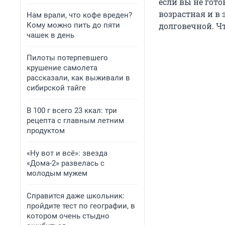
если вы не гото
возрастная и в 
Нам врали, что кофе вреден?
Кому можно пить до пяти
долговечной. Ч
чашек в день
Пилоты потерпевшего
крушение самолета
рассказали, как выживали в
сибирской тайге
В 100 г всего 23 ккал: три
рецепта с главным летним
продуктом
«Ну вот и всё»: звезда
«Дома-2» развелась с
молодым мужем
Справится даже школьник:
пройдите тест по географии, в
котором очень стыдно