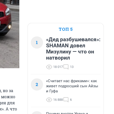
ТОП 5
«Дед разбушевался»:
1
SHAMAN довел
Мизулину — что он
натворил
18 017
13
«Считает нас фриками»: как
2
живет подросший сын Айзы
 но за
и Гуфа
и можно
16 888
6
цен для
». А что
Почему внутри Урана и