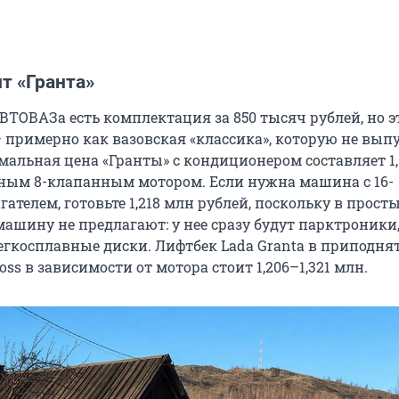
т «Гранта»
ВТОВАЗа есть комплектация за 850 тысяч рублей, но э
— примерно как вазовская «классика», которую не вып
мальная цена «Гранты» с кондиционером составляет 1,
льным 8-клапанным мотором. Если нужна машина с 16-
телем, готовьте 1,218 млн рублей, поскольку в прост
машину не предлагают: у нее сразу будут парктроники
егкосплавные диски. Лифтбек Lada Granta в приподня
ross в зависимости от мотора стоит 1,206–1,321 млн.