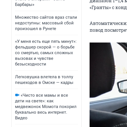
диапазон 1–1,4
Барбары»
«Гранты» с кон
Множество сайтов враз стали
Автоматических
недоступны: массовый сбой
произошел в Рунете
повод посмотрет
«У меня есть еще пять минут»:
фельдшер скорой — о борьбе
со смертью, самых сложных
вызовах и чувстве
безысходности
Легковушка влетела в толпу
пешеходов в Омске — кадры
«Чисто все мамы и все
дети на свете»: как
медвежонок Момота покорил
буквально весь интернет.
Видео