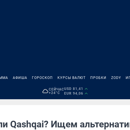
АММА
АФИША
ГОРОСКОП
КУРСЫ ВАЛЮТ
ПРОБКИ
ZODY
И
USD 81,41
СЕЙЧАС
+24°C
EUR 94,06
или Qashqai? Ищем альтернат