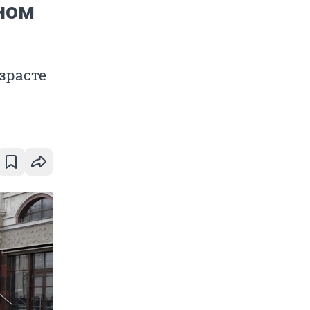
ном
зрасте