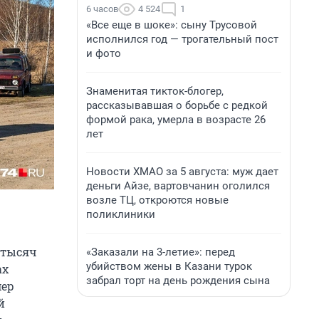
6 часов
4 524
1
«Все еще в шоке»: сыну Трусовой
исполнился год — трогательный пост
и фото
Знаменитая тикток-блогер,
рассказывавшая о борьбе с редкой
формой рака, умерла в возрасте 26
лет
Новости ХМАО за 5 августа: муж дает
деньги Айзе, вартовчанин оголился
возле ТЦ, откроются новые
поликлиники
 тысяч
«Заказали на 3-летие»: перед
убийством жены в Казани турок
ах
забрал торт на день рождения сына
мер
й