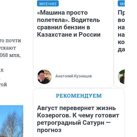
МНЕНИЕ
МНЕНИ
«Машина просто
Прода
полетела». Водитель
возьм
сравнил бензин в
нам г
Казахстане и России
налог
то почти
косне
ускают
даже 
068 млн,
ых
Анатолий Кузнецов
,
той
РЕКОМЕНДУЕМ
Август перевернет жизнь
Козерогов. К чему готовит
ретроградный Сатурн —
прогноз