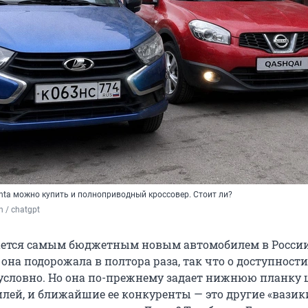
nta можно купить и полноприводный кроссовер. Стоит ли?
n / chatgpt
тается самым бюджетным новым автомобилем в России,
она подорожала в полтора раза, так что о доступност
условно. Но она по-прежнему задает нижнюю планку 
лей, и ближайшие ее конкуренты — это другие «вазики