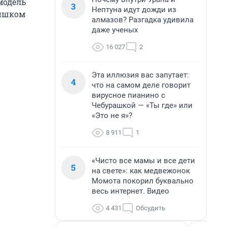
модель
3
Нептуна идут дожди из
лишком
алмазов? Разгадка удивила
даже ученых
16 027
2
Эта иллюзия вас запутает:
4
что на самом деле говорит
вирусное пианино с
Чебурашкой — «Ты где» или
«Это не я»?
8 911
1
«Чисто все мамы и все дети
5
на свете»: как медвежонок
Момота покорил буквально
весь интернет. Видео
4 431
Обсудить