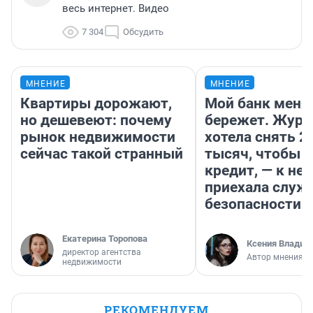
весь интернет. Видео
7 304
Обсудить
МНЕНИЕ
МНЕНИЕ
Квартиры дорожают,
Мой банк меня
но дешевеют: почему
бережет. Журн
рынок недвижимости
хотела снять 2
сейчас такой странный
тысяч, чтобы п
кредит, — к не
приехала служ
безопасности
Екатерина Торопова
Ксения Владим
директор агентства
Автор мнения
недвижимости
РЕКОМЕНДУЕМ