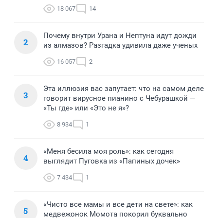
18 067
14
Почему внутри Урана и Нептуна идут дожди
2
из алмазов? Разгадка удивила даже ученых
16 057
2
Эта иллюзия вас запутает: что на самом деле
3
говорит вирусное пианино с Чебурашкой —
«Ты где» или «Это не я»?
8 934
1
«Меня бесила моя роль»: как сегодня
4
выглядит Пуговка из «Папиных дочек»
7 434
1
«Чисто все мамы и все дети на свете»: как
5
медвежонок Момота покорил буквально