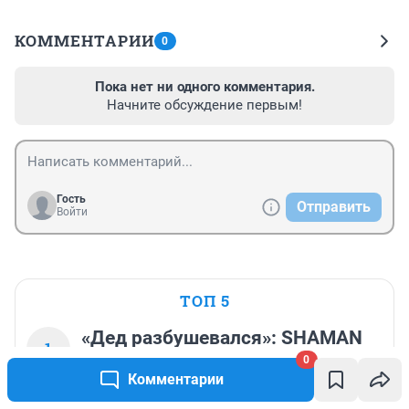
КОММЕНТАРИИ
0
Пока нет ни одного комментария.
Начните обсуждение первым!
Гость
Отправить
Войти
ТОП 5
«Дед разбушевался»: SHAMAN
1
довел Мизулину — что он
0
Комментарии
натворил