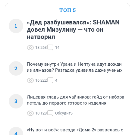
ТОП 5
«Дед разбушевался»: SHAMAN
1
довел Мизулину — что он
натворил
18 263
14
Почему внутри Урана и Нептуна идут дожди
2
из алмазов? Разгадка удивила даже ученых
16 222
4
Лицевая гладь для чайников: гайд от набора
3
петель до первого готового изделия
10 128
Обсудить
«Ну вот и всё»: звезда «Дома-2» развелась с
4