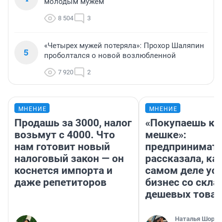
молодым мужем
8 504
3
«Четырех мужей потеряла»: Прохор Шаляпин
5
проболтался о новой возлюбленной
7 920
2
МНЕНИЕ
МНЕНИЕ
Продашь за 3000, налог
«Покупаешь ко
возьмут с 4000. Что
мешке»:
нам готовит новый
предпринимат
налоговый закон — он
рассказала, как
коснется импорта и
самом деле ус
даже репетиторов
бизнес со скл
дешевых това
Наталья Шорох