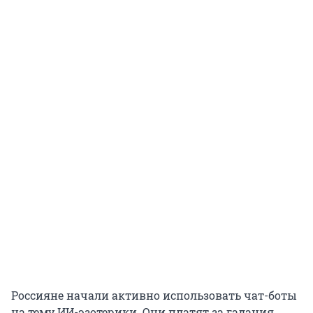
Россияне начали активно использовать чат-боты
на тему ИИ-эзотерики. Они платят за гадания,