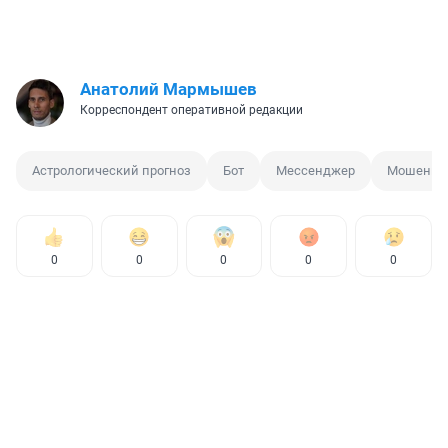
Анатолий Мармышев
Корреспондент оперативной редакции
Астрологический прогноз
Бот
Мессенджер
Мошенник
0
0
0
0
0