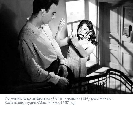
Источник: 
кадр из фильма «Летят журавли» (12+), реж. Михаил 
Калатозов, студия «Мосфильм», 1957 год