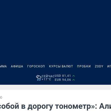
АММА
АФИША
ГОРОСКОП
КУРСЫ ВАЛЮТ
ПРОБКИ
ZODY
И
USD 81,41
СЕЙЧАС
+17°C
EUR 94,06
ЬЮ
собой в дорогу тонометр»: Ал