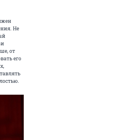
олжен
ния. Не
ый
ви
ше, от
вать его
х,
ставлять
лостью.