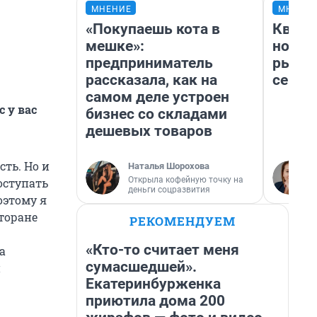
МНЕНИЕ
МНЕНИ
«Покупаешь кота в
Кварт
мешке»:
но де
предприниматель
рынок
рассказала, как на
сейча
самом деле устроен
 у вас
бизнес со складами
дешевых товаров
сть. Но и
Наталья Шорохова
Открыла кофейную точку на
оступать
деньги соцразвития
оэтому я
торане
РЕКОМЕНДУЕМ
«Кто-то считает меня
а
сумасшедшей».
и
Екатеринбурженка
приютила дома 200