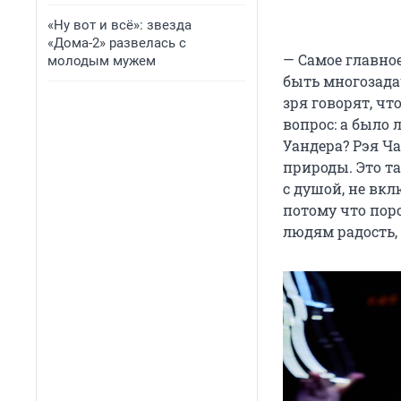
«Ну вот и всё»: звезда
«Дома-2» развелась с
— Самое главное
молодым мужем
быть многозада
зря говорят, чт
вопрос: а было
Уандера? Рэя Ча
природы. Это та
с душой, не вкл
потому что поро
людям радость, 