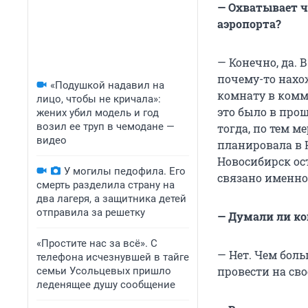
— Охватывает ч
аэропорта?
— Конечно, да. 
почему-то нахож
«Подушкой надавил на
комнату в комм
лицо, чтобы не кричала»:
это было в про
жених убил модель и год
возил ее труп в чемодане —
тогда, по тем м
видео
планировала в Н
Новосибирск ос
У могилы педофила. Его
связано именно
смерть разделила страну на
два лагеря, а защитника детей
отправила за решетку
— Думали ли ко
«Простите нас за всё». С
— Нет. Чем боль
телефона исчезнувшей в тайге
провести на сво
семьи Усольцевых пришло
леденящее душу сообщение