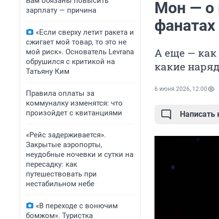
Вам обязаны повысить
Мон — о
зарплату — причина
фанатах
«Если сверху летит ракета и
сжигает мой товар, то это не
А еще — как
мой риск». Основатель Levrana
обрушился с критикой на
какие наряд
Татьяну Ким
6 июня 2026, 12:00
Правила оплаты за
коммуналку изменятся: что
произойдет с квитанциями
Написать
«Рейс задерживается».
Закрытые аэропорты,
неудобные ночевки и сутки на
пересадку: как
путешествовать при
нестабильном небе
«В переходе с вонючим
бомжом». Туристка