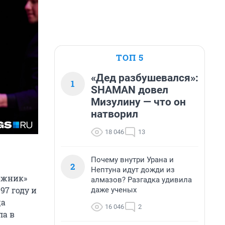
ТОП 5
«Дед разбушевался»:
1
SHAMAN довел
Мизулину — что он
натворил
18 046
13
Почему внутри Урана и
2
Нептуна идут дожди из
рожник»
алмазов? Разгадка удивила
97 году и
даже ученых
ца
16 046
2
ла в