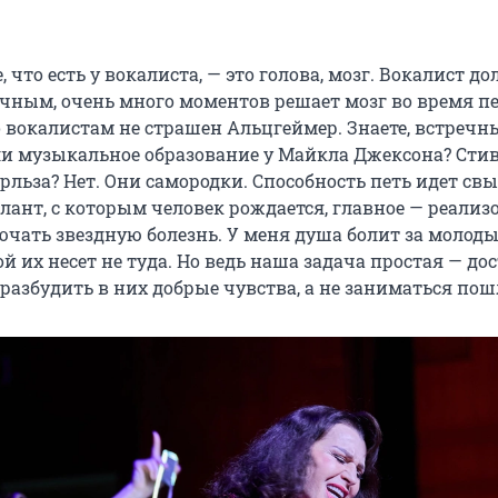
, что есть у вокалиста, — это голова, мозг. Вокалист д
чным, очень много моментов решает мозг во время пе
о вокалистам не страшен Альцгеймер. Знаете, встречн
 ли музыкальное образование у Майкла Джексона? Сти
рльза? Нет. Они самородки. Способность петь идет свы
лант, с которым человек рождается, главное — реализо
ючать звездную болезнь. У меня душа болит за молоды
й их несет не туда. Но ведь наша задача простая — до
разбудить в них добрые чувства, а не заниматься пош