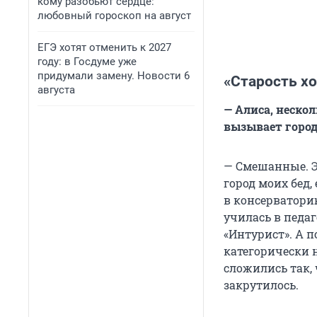
кому разобьют сердце:
любовный гороскоп на август
ЕГЭ хотят отменить к 2027
году: в Госдуме уже
придумали замену. Новости 6
«Старость хо
августа
— Алиса, нескол
вызывает горо
— Смешанные. Эт
город моих бед,
в консерваторию
училась в педа
«Интурист». А 
категорически н
сложились так, 
закрутилось.