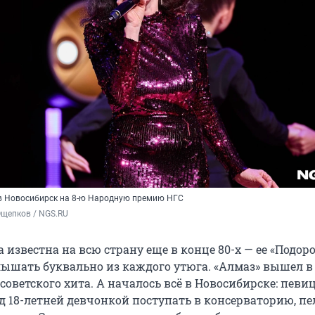
в Новосибирск на 8-ю Народную премию НГС
Ощепков / NGS.RU
 известна на всю страну еще в конце 80-х — ее «Подо
ышать буквально из каждого утюга. «Алмаз» вышел в 
советского хита. А началось всё в Новосибирске: певи
д 18-летней девчонкой поступать в консерваторию, пе