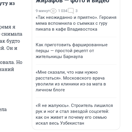
жирафов — фото и видео
уту из
9 минут
1 034
3
«Так неожиданно и приятно». Героиня
мема вспомнила о съемках с гуру
время я
пикапа в кафе Владивостока
е снимала
ак будто
Как приготовить фаршированные
й. Он и
перцы — простой рецепт от
жительницы Барнаула
овала. Но
инаний
«Мне сказали, что нам нужно
расстаться». Московского врача
уволили из клиники из-за мата в
личном блоге
«Я не жалуюсь». Строитель лишился
ела
рук и ног и стал звездой соцсетей:
как он живет и почему его семью
искал весь Узбекистан