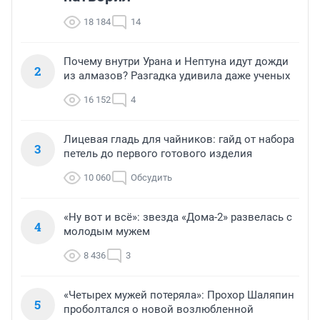
18 184
14
Почему внутри Урана и Нептуна идут дожди
2
из алмазов? Разгадка удивила даже ученых
16 152
4
Лицевая гладь для чайников: гайд от набора
3
петель до первого готового изделия
10 060
Обсудить
«Ну вот и всё»: звезда «Дома-2» развелась с
4
молодым мужем
8 436
3
«Четырех мужей потеряла»: Прохор Шаляпин
5
проболтался о новой возлюбленной