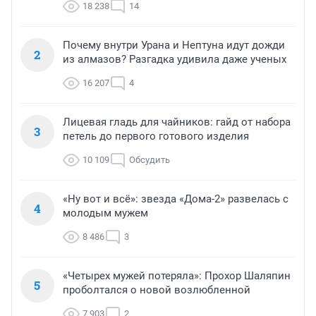
18 238
14
Почему внутри Урана и Нептуна идут дожди
2
из алмазов? Разгадка удивила даже ученых
16 207
4
Лицевая гладь для чайников: гайд от набора
3
петель до первого готового изделия
10 109
Обсудить
«Ну вот и всё»: звезда «Дома-2» развелась с
4
молодым мужем
8 486
3
«Четырех мужей потеряла»: Прохор Шаляпин
5
проболтался о новой возлюбленной
7 903
2