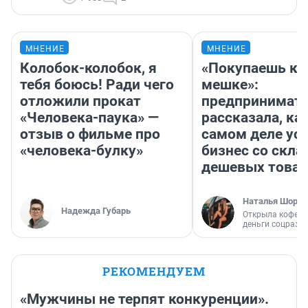
МНЕНИЕ
МНЕНИЕ
Колобок-колобок, я
«Покупаешь ко
тебя боюсь! Ради чего
мешке»:
отложили прокат
предпринимат
«Человека-паука» —
рассказала, как
отзыв о фильме про
самом деле ус
«человека-булку»
бизнес со скл
дешевых това
Наталья Шорох
Надежда Губарь
Открыла кофейн
деньги соцразв
РЕКОМЕНДУЕМ
«Мужчины не терпят конкуренции».