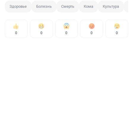
Здоровье
Болезнь
Смерть
Кома
Культура
П
0
0
0
0
0