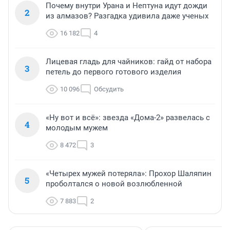
Почему внутри Урана и Нептуна идут дожди
2
из алмазов? Разгадка удивила даже ученых
16 182
4
Лицевая гладь для чайников: гайд от набора
3
петель до первого готового изделия
10 096
Обсудить
«Ну вот и всё»: звезда «Дома-2» развелась с
4
молодым мужем
8 472
3
«Четырех мужей потеряла»: Прохор Шаляпин
5
проболтался о новой возлюбленной
7 883
2