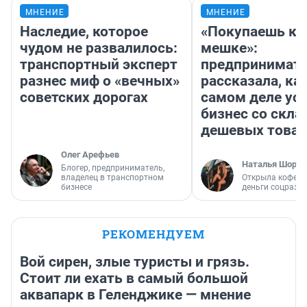
МНЕНИЕ
МНЕНИЕ
Наследие, которое
«Покупаешь ко
чудом не развалилось:
мешке»:
транспортный эксперт
предпринимат
разнес миф о «вечных»
рассказала, как
советских дорогах
самом деле ус
бизнес со скл
дешевых това
Олег Арефьев
Наталья Шорох
Блогер, предприниматель,
владелец в транспортном
Открыла кофейн
бизнесе
деньги соцразв
РЕКОМЕНДУЕМ
Вой сирен, злые туристы и грязь.
Стоит ли ехать в самый большой
аквапарк в Геленджике — мнение