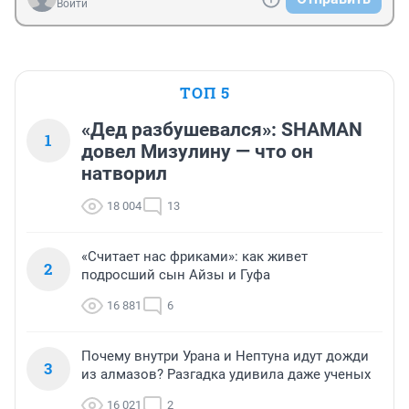
Войти
ТОП 5
«Дед разбушевался»: SHAMAN
1
довел Мизулину — что он
натворил
18 004
13
«Считает нас фриками»: как живет
2
подросший сын Айзы и Гуфа
16 881
6
Почему внутри Урана и Нептуна идут дожди
3
из алмазов? Разгадка удивила даже ученых
16 021
2