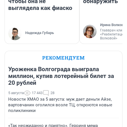
чтобы она не
обнаружить
выглядела как фиаско
Ирина Волкова
Главврач клини
Надежда Губарь
«Реабилитация 
Волковой»
РЕКОМЕНДУЕМ
Уроженка Волгограда выиграла
миллион, купив лотерейный билет за
20 рублей
5 августа
17 443
28
Новости ХМАО за 5 августа: муж дает деньги Айзе,
вартовчанин оголился возле ТЦ, откроются новые
поликлиники
«Так неожиданно и приятно». Героиня мема