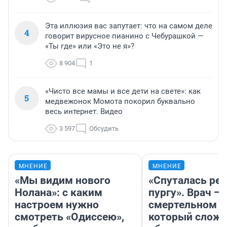
Эта иллюзия вас запутает: что на самом деле
4
говорит вирусное пианино с Чебурашкой —
«Ты где» или «Это не я»?
8 904
1
«Чисто все мамы и все дети на свете»: как
5
медвежонок Момота покорил буквально
весь интернет. Видео
3 597
Обсудить
МНЕНИЕ
МНЕНИЕ
«Мы видим нового
«Спуталась реч
Нолана»: с каким
пургу». Врач — 
настроем нужно
смертельном д
смотреть «Одиссею»,
который слож