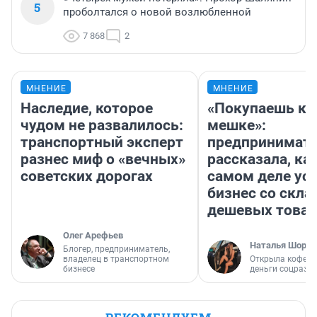
5
проболтался о новой возлюбленной
7 868
2
МНЕНИЕ
МНЕНИЕ
Наследие, которое
«Покупаешь ко
чудом не развалилось:
мешке»:
транспортный эксперт
предпринимат
разнес миф о «вечных»
рассказала, как
советских дорогах
самом деле ус
бизнес со скл
дешевых това
Олег Арефьев
Наталья Шорох
Блогер, предприниматель,
владелец в транспортном
Открыла кофейн
бизнесе
деньги соцразв