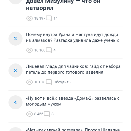
довел Мизулину — что он
натворил
18 197
14
Почему внутри Урана и Нептуна идут дожди
2
из алмазов? Разгадка удивила даже ученых
16 166
4
Лицевая гладь для чайников: гайд от набора
3
петель до первого готового изделия
10 078
Обсудить
«Ну вот и всё»: звезда «Дома-2» развелась с
4
молодым мужем
8 455
3
«Четырех мужей потеряла»: Прохор Шаляпин