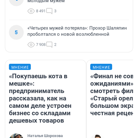
молодым мужем
8 491
3
«Четырех мужей потеряла»: Прохор Шаляпин
5
проболтался о новой возлюбленной
7 908
2
МНЕНИЕ
МНЕНИЕ
«Покупаешь кота в
«Финал не совп
мешке»:
ожиданиями»: 
предприниматель
смотреть фил
рассказала, как на
«Старый орел» 
самом деле устроен
большом экран
бизнес со складами
честная рецен
дешевых товаров
Наталья Шорохова