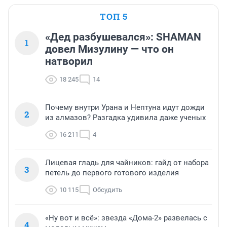
ТОП 5
«Дед разбушевался»: SHAMAN
1
довел Мизулину — что он
натворил
18 245
14
Почему внутри Урана и Нептуна идут дожди
2
из алмазов? Разгадка удивила даже ученых
16 211
4
Лицевая гладь для чайников: гайд от набора
3
петель до первого готового изделия
10 115
Обсудить
«Ну вот и всё»: звезда «Дома-2» развелась с
4